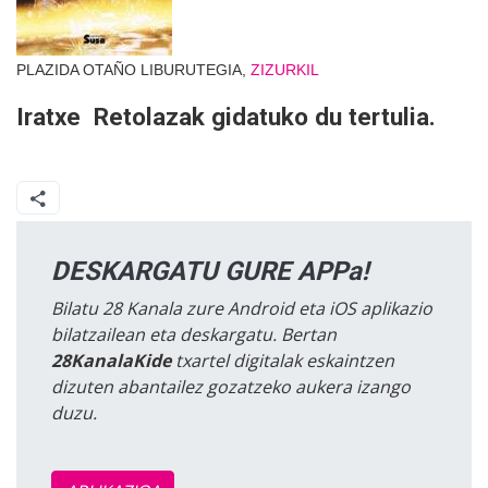
PLAZIDA OTAÑO LIBURUTEGIA,
ZIZURKIL
Iratxe Retolazak gidatuko du tertulia.
DESKARGATU GURE APPa!
Bilatu 28 Kanala zure Android eta iOS aplikazio
bilatzailean eta deskargatu. Bertan
28KanalaKide
txartel digitalak eskaintzen
dizuten abantailez gozatzeko aukera izango
duzu.