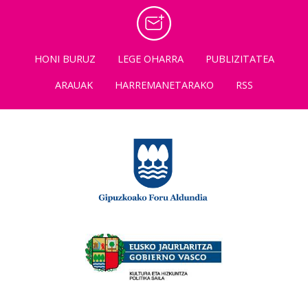
HONI BURUZ
LEGE OHARRA
PUBLIZITATEA
ARAUAK
HARREMANETARAKO
RSS