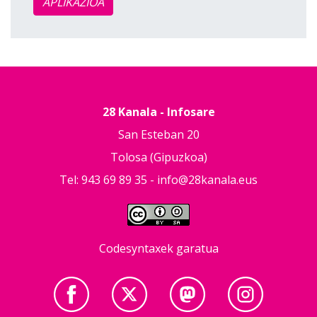
APLIKAZIOA
28 Kanala - Infosare
San Esteban 20
Tolosa (Gipuzkoa)
Tel: 943 69 89 35 -
info@28kanala.eus
Codesyntaxek garatua