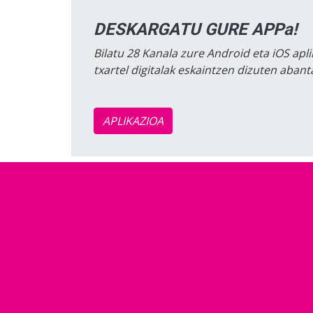
DESKARGATU GURE APPa!
Bilatu 28 Kanala zure Android eta iOS apli
txartel digitalak eskaintzen dizuten aban
APLIKAZIOA