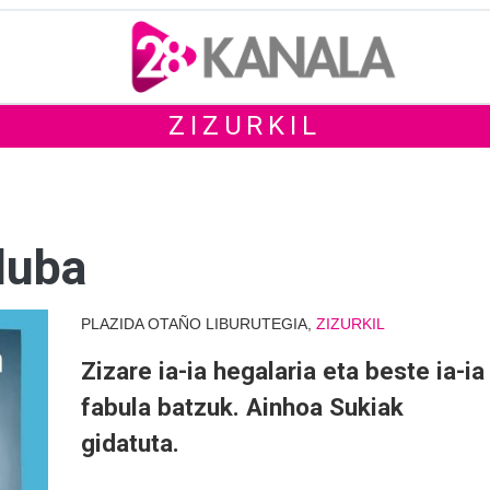
ZIZURKIL
luba
PLAZIDA OTAÑO LIBURUTEGIA,
ZIZURKIL
Zizare ia-ia hegalaria eta beste ia-ia
fabula batzuk. Ainhoa Sukiak
gidatuta.