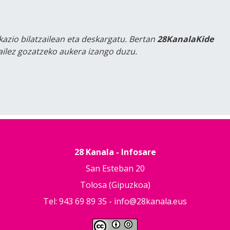
kazio bilatzailean eta deskargatu. Bertan
28KanalaKide
tailez gozatzeko aukera izango duzu.
28 Kanala - Infosare
San Esteban 20
Tolosa (Gipuzkoa)
Tel: 943 69 89 35 -
info@28kanala.eus