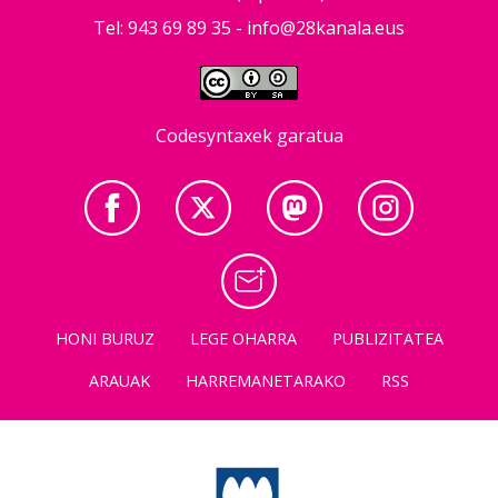
Tel: 943 69 89 35 -
info@28kanala.eus
Codesyntaxek garatua
HONI BURUZ
LEGE OHARRA
PUBLIZITATEA
ARAUAK
HARREMANETARAKO
RSS