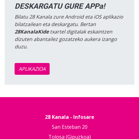
DESKARGATU GURE APPa!
Bilatu 28 Kanala zure Android eta iOS aplikazio
bilatzailean eta deskargatu. Bertan
28KanalaKide
txartel digitalak eskaintzen
dizuten abantailez gozatzeko aukera izango
duzu.
APLIKAZIOA
28 Kanala - Infosare
San Esteban 20
Tolosa (Gipuzkoa)