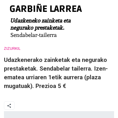
ZIZURKIL
Udazkenerako zainketak eta negurako
prestaketak. Sendabelar tailerra. Izen-
ematea urriaren 1etik aurrera (plaza
mugatuak). Prezioa 5 €