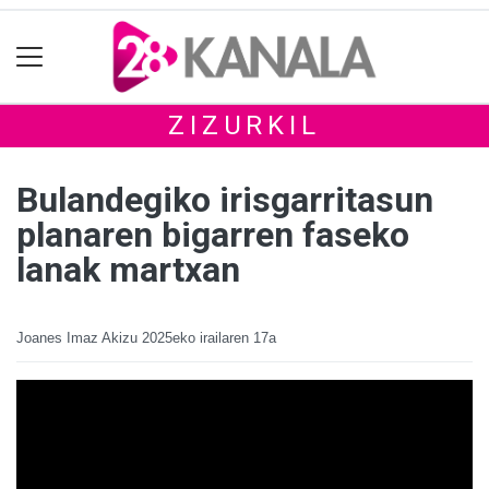
ZIZURKIL
Bulandegiko irisgarritasun
planaren bigarren faseko
lanak martxan
Joanes Imaz Akizu
2025eko irailaren 17a