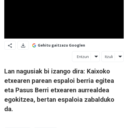
Gehitu gaitzazu Googlen
Entzun
Itzuli
Lan nagusiak bi izango dira: Kaixoko
etxearen parean espaloi berria egitea
eta Pasus Berri etxearen aurrealdea
egokitzea, bertan espaloia zabalduko
da.