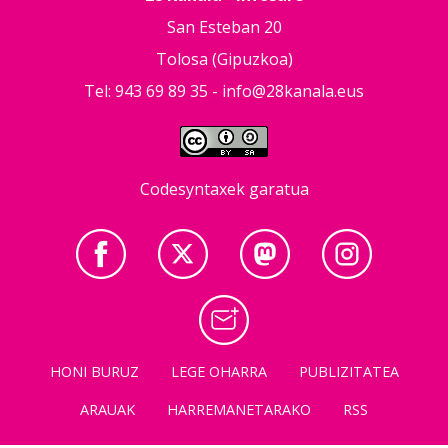
San Esteban 20
Tolosa (Gipuzkoa)
Tel: 943 69 89 35 -
info@28kanala.eus
Codesyntaxek garatua
HONI BURUZ
LEGE OHARRA
PUBLIZITATEA
ARAUAK
HARREMANETARAKO
RSS