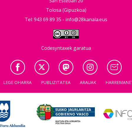
San Esteban 20
Tolosa (Gipuzkoa)
Tel: 943 69 89 35 -
info@28kanala.eus
Codesyntaxek garatua
LEGE OHARRA
PUBLIZITATEA
ARAUAK
HARREMANE