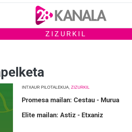
ZIZURKIL
apelketa
INTXAUR PILOTALEKUA,
ZIZURKIL
Promesa mailan: Cestau - Murua
Elite mailan: Astiz - Etxaniz