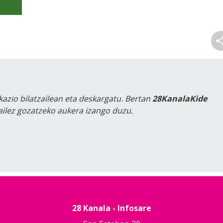
kazio bilatzailean eta deskargatu. Bertan
28KanalaKide
tailez gozatzeko aukera izango duzu.
28 Kanala - Infosare