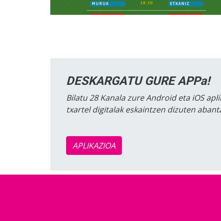
DESKARGATU GURE APPa!
Bilatu 28 Kanala zure Android eta iOS apli
txartel digitalak eskaintzen dizuten aban
APLIKAZIOA