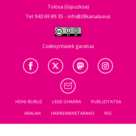
Tolosa (Gipuzkoa)
Tel: 943 69 89 35 -
info@28kanala.eus
Codesyntaxek garatua
HONI BURUZ
LEGE OHARRA
PUBLIZITATEA
ARAUAK
HARREMANETARAKO
RSS