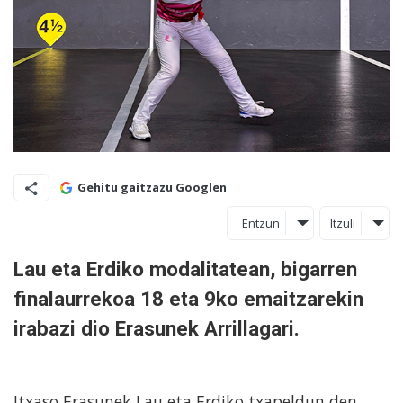
Gehitu gaitzazu Googlen
Entzun
Itzuli
Lau eta Erdiko modalitatean, bigarren
finalaurrekoa 18 eta 9ko emaitzarekin
irabazi dio Erasunek Arrillagari.
Itxaso Erasunek Lau eta Erdiko txapeldun den