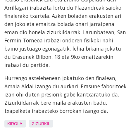
Arrillagari irabazita lortu du Plazandreak saioko
finalerako txartela. Azken boladan erakusten ari
den joko eta emaitza bolada onari jarraipena
eman dio honela zizurkildarrak. Larunbatean, San
Fermin Torneoa irabazi ondoren fisikoki nahi
baino justuago egonagatik, lehia bikaina jokatu
du Erasunek Bilbon, 18 eta 9ko emaitzarekin
irabazi du partida.
Hurrengo astelehenean jokatuko den finalean,
Amaia Aldai izango du aurkari. Erasune faboritoek
izan ohi duten presiorik gabe kantxaratuko da.
Zizurkildarrak bere maila erakusten badu,
txapelketa irabazteko borrokan izango da.
KIROLA
ZIZURKIL