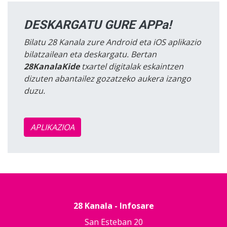
DESKARGATU GURE APPa!
Bilatu 28 Kanala zure Android eta iOS aplikazio
bilatzailean eta deskargatu. Bertan
28KanalaKide
txartel digitalak eskaintzen
dizuten abantailez gozatzeko aukera izango
duzu.
APLIKAZIOA
28 Kanala - Infosare
San Esteban 20