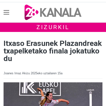
ZIZURKIL
Itxaso Erasunek Plazandreak
txapelketako finala jokatuko
du
Joanes Imaz Akizu
2025eko uztailaren 15a