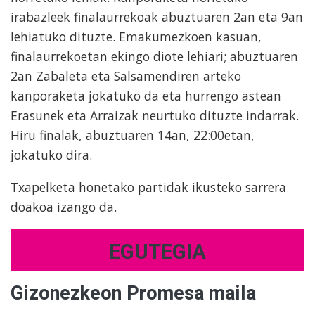
irabazleek finalaurrekoak abuztuaren 2an eta 9an
lehiatuko dituzte. Emakumezkoen kasuan,
finalaurrekoetan ekingo diote lehiari; abuztuaren
2an Zabaleta eta Salsamendiren arteko
kanporaketa jokatuko da eta hurrengo astean
Erasunek eta Arraizak neurtuko dituzte indarrak.
Hiru finalak, abuztuaren 14an, 22:00etan,
jokatuko dira.
Txapelketa honetako partidak ikusteko sarrera
doakoa izango da.
EGUTEGIA
Gizonezkeon Promesa maila