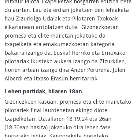
Intxaur Pilota Txapelketak bosgarren edizioa bete
du aurten. Lau eta erdian jokatzen den lehiaketa
hau Zizurkilgo Udalak eta Pilotaren Txokoak
elkarlanean antolatzen dute. Gizonezkoetan
promesa eta elite mailetan jokatuko da
txapelketa eta emakumezkoetan kategoria
bakarra izango da. Euskal Herriko eta Errioxako
pilotariak ikusteko aukera izango da Zizurkilen,
horien artean izango dira Ander Perurena, Julen
Alberdi eta Itxaso Erasun herritarrak.
Lehen partidak, hilaren 18an
Gizonezkoen kasuan, promesa eta elite mailetako
pilotariek final laurdenetan ekingo diote
txapelketari. Uztailaren 18,19,24 eta 26an
(18:30ean hasita) jokatuko dira lehen fase
horretako lehiak. Kanporaketa horietako