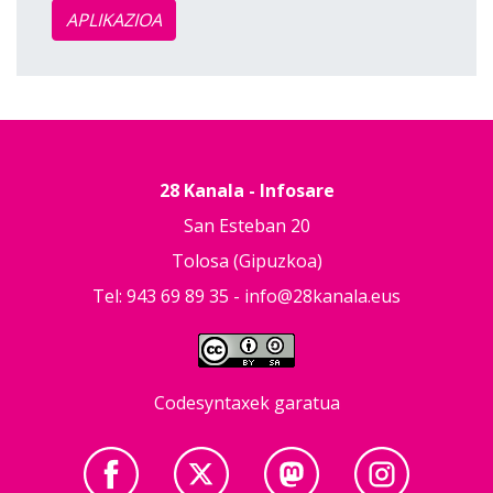
APLIKAZIOA
28 Kanala - Infosare
San Esteban 20
Tolosa (Gipuzkoa)
Tel: 943 69 89 35 -
info@28kanala.eus
Codesyntaxek garatua