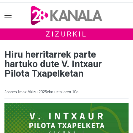
ZIZURKIL
Hiru herritarrek parte
hartuko dute V. Intxaur
Pilota Txapelketan
Joanes Imaz Akizu
2025eko uztailaren 10a