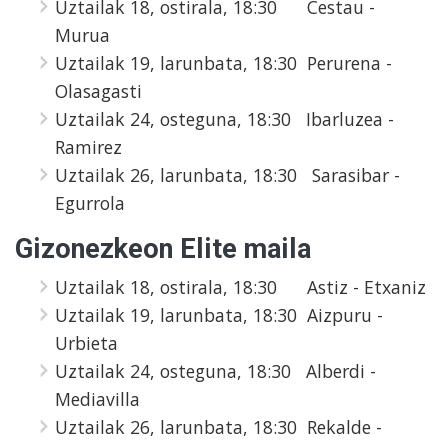
Uztailak 18, ostirala, 18:30 Cestau -
Murua
Uztailak 19, larunbata, 18:30 Perurena -
Olasagasti
Uztailak 24, osteguna, 18:30 Ibarluzea -
Ramirez
Uztailak 26, larunbata, 18:30 Sarasibar -
Egurrola
Gizonezkeon Elite maila
Uztailak 18, ostirala, 18:30 Astiz - Etxaniz
Uztailak 19, larunbata, 18:30 Aizpuru -
Urbieta
Uztailak 24, osteguna, 18:30 Alberdi -
Mediavilla
Uztailak 26, larunbata, 18:30 Rekalde -