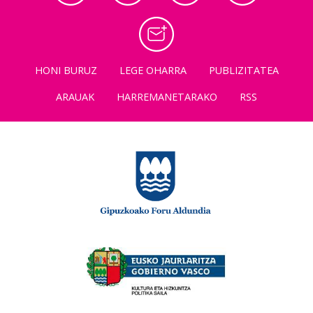
HONI BURUZ
LEGE OHARRA
PUBLIZITATEA
ARAUAK
HARREMANETARAKO
RSS