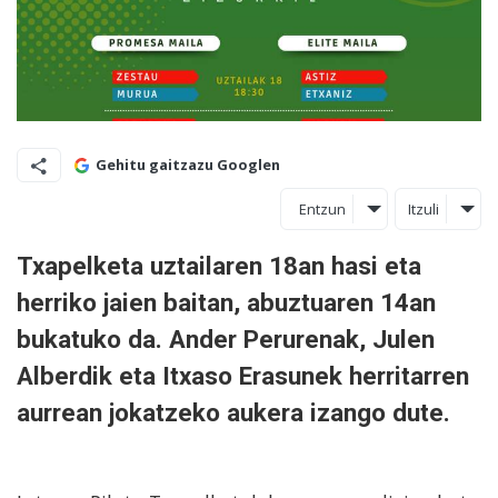
Gehitu gaitzazu Googlen
Entzun
Itzuli
Txapelketa uztailaren 18an hasi eta
herriko jaien baitan, abuztuaren 14an
bukatuko da. Ander Perurenak, Julen
Alberdik eta Itxaso Erasunek herritarren
aurrean jokatzeko aukera izango dute.