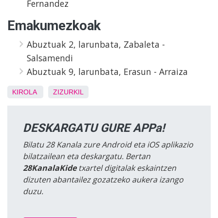
Fernandez
Emakumezkoak
Abuztuak 2, larunbata, Zabaleta -
Salsamendi
Abuztuak 9, larunbata, Erasun - Arraiza
KIROLA
ZIZURKIL
DESKARGATU GURE APPa!
Bilatu 28 Kanala zure Android eta iOS aplikazio
bilatzailean eta deskargatu. Bertan
28KanalaKide
txartel digitalak eskaintzen
dizuten abantailez gozatzeko aukera izango
duzu.