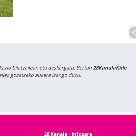
kazio bilatzailean eta deskargatu. Bertan
28KanalaKide
tailez gozatzeko aukera izango duzu.
28 Kanala - Infosare