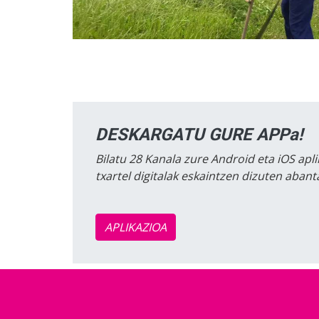
DESKARGATU GURE APPa!
Bilatu 28 Kanala zure Android eta iOS apli
txartel digitalak eskaintzen dizuten aban
APLIKAZIOA