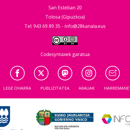
San Esteban 20
Tolosa (Gipuzkoa)
Tel: 943 69 89 35 -
info@28kanala.eus
Codesyntaxek garatua
LEGE OHARRA
PUBLIZITATEA
ARAUAK
HARREMANE