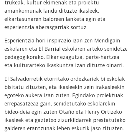
trukeak, kultur ekimenak eta proiektu
amankomunak landu dituzte ikasleek,
elkartasunaren baloreen lanketa egin eta
esperientzia aberasgarriak sortuz.
Esperientzia hori inspirazio izan zen Mendigain
eskolaren eta El Barrial eskolaren arteko senidetze
pedagogikorako. Elkar ezagutza, parte-hartzea
eta kulturarteko ikaskuntza izan dituzte oinarri.
El Salvadorretik etorritako ordezkariek bi eskolak
bisitatu zituzten, eta ikasleekin zein irakasleekin
egoteko aukera izan zuten. Egindako proiektuak
errepasatzeaz gain, senidetutako eskolarekin
bideo-deia egin zuten Otaño eta Henry Ortizeko
ikasleek eta gaztetxo zizurkildarrek prestatutako
galderen erantzunak lehen eskutik jaso zituzten.