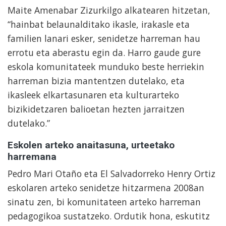
Maite Amenabar Zizurkilgo alkatearen hitzetan,
“hainbat belaunalditako ikasle, irakasle eta
familien lanari esker, senidetze harreman hau
errotu eta aberastu egin da. Harro gaude gure
eskola komunitateek munduko beste herriekin
harreman bizia mantentzen dutelako, eta
ikasleek elkartasunaren eta kulturarteko
bizikidetzaren balioetan hezten jarraitzen
dutelako.”
Eskolen arteko anaitasuna, urteetako
harremana
Pedro Mari Otaño eta El Salvadorreko Henry Ortiz
eskolaren arteko senidetze hitzarmena 2008an
sinatu zen, bi komunitateen arteko harreman
pedagogikoa sustatzeko. Ordutik hona, eskutitz