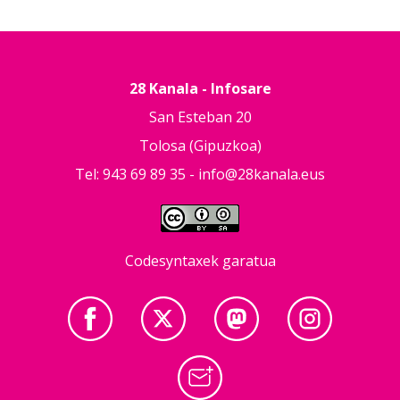
28 Kanala - Infosare
San Esteban 20
Tolosa (Gipuzkoa)
Tel: 943 69 89 35 -
info@28kanala.eus
Codesyntaxek garatua