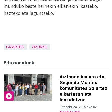
munduko beste herriekin elkarrekin ikasteko,
hazteko eta laguntzeko.”
GIZARTEA
ZIZURKIL
Erlazionatuak
Aiztondo bailara eta
Segundo Montes
komunitatea 32 urtez
elkartasun eta
lankidetzan
Erredakzioa
2025 eka 02