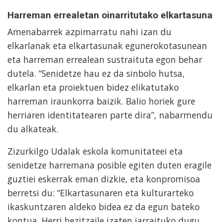
Harreman errealetan oinarritutako elkartasuna
Amenabarrek azpimarratu nahi izan du
elkarlanak eta elkartasunak egunerokotasunean
eta harreman errealean sustraituta egon behar
dutela. “Senidetze hau ez da sinbolo hutsa,
elkarlan eta proiektuen bidez elikatutako
harreman iraunkorra baizik. Balio horiek gure
herriaren identitatearen parte dira”, nabarmendu
du alkateak.
Zizurkilgo Udalak eskola komunitateei eta
senidetze harremana posible egiten duten eragile
guztiei eskerrak eman dizkie, eta konpromisoa
berretsi du: “Elkartasunaren eta kulturarteko
ikaskuntzaren aldeko bidea ez da egun bateko
kontua. Herri hezitzaile izaten jarraituko dugu,