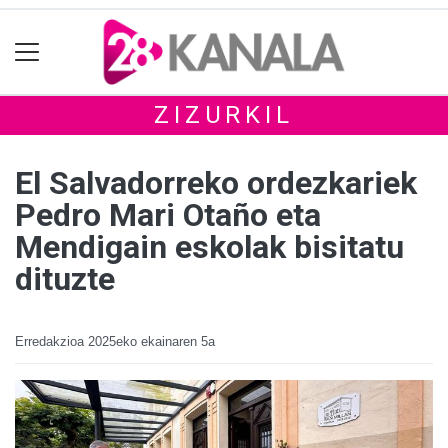
ZIZURKIL
El Salvadorreko ordezkariek
Pedro Mari Otaño eta
Mendigain eskolak bisitatu
dituzte
Erredakzioa
2025eko ekainaren 5a