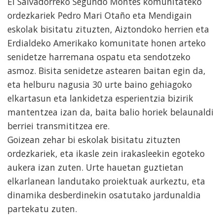
El Salvadorreko Segundo Montes komunitateko
ordezkariek Pedro Mari Otaño eta Mendigain
eskolak bisitatu zituzten, Aiztondoko herrien eta
Erdialdeko Amerikako komunitate honen arteko
senidetze harremana ospatu eta sendotzeko
asmoz. Bisita senidetze astearen baitan egin da,
eta helburu nagusia 30 urte baino gehiagoko
elkartasun eta lankidetza esperientzia bizirik
mantentzea izan da, baita balio horiek belaunaldi
berriei transmititzea ere.
Goizean zehar bi eskolak bisitatu zituzten
ordezkariek, eta ikasle zein irakasleekin egoteko
aukera izan zuten. Urte hauetan guztietan
elkarlanean landutako proiektuak aurkeztu, eta
dinamika desberdinekin osatutako jardunaldia
partekatu zuten.