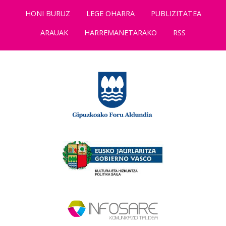
HONI BURUZ
LEGE OHARRA
PUBLIZITATEA
ARAUAK
HARREMANETARAKO
RSS