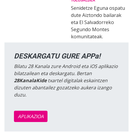
TOLOSALDEA
Senidetze Eguna ospatu
dute Aiztondo bailarak
eta El Salvadorreko
Segundo Montes
komunitateak.
DESKARGATU GURE APPa!
Bilatu 28 Kanala zure Android eta iOS aplikazio
bilatzailean eta deskargatu. Bertan
28KanalaKide
txartel digitalak eskaintzen
dizuten abantailez gozatzeko aukera izango
duzu.
APLIKAZIOA