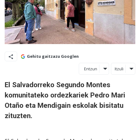
Gehitu gaitzazu Googlen
Entzun
Itzuli
El Salvadorreko Segundo Montes
komunitateko ordezkariek Pedro Mari
Otaño eta Mendigain eskolak bisitatu
zituzten.