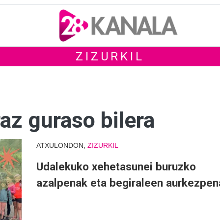
ZIZURKIL
az guraso bilera
ATXULONDON,
ZIZURKIL
Udalekuko xehetasunei buruzko
azalpenak eta begiraleen aurkezpen