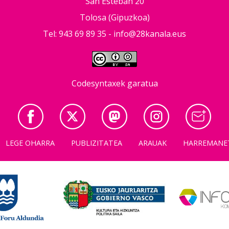
San Esteban 20
Tolosa (Gipuzkoa)
Tel: 943 69 89 35 -
info@28kanala.eus
Codesyntaxek garatua
LEGE OHARRA
PUBLIZITATEA
ARAUAK
HARREMANE