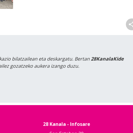
kazio bilatzailean eta deskargatu. Bertan
28KanalaKide
tailez gozatzeko aukera izango duzu.
28 Kanala - Infosare