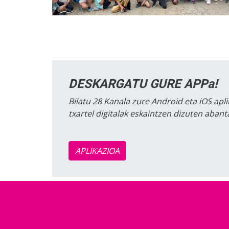
DESKARGATU GURE APPa!
Bilatu 28 Kanala zure Android eta iOS apli
txartel digitalak eskaintzen dizuten aban
APLIKAZIOA