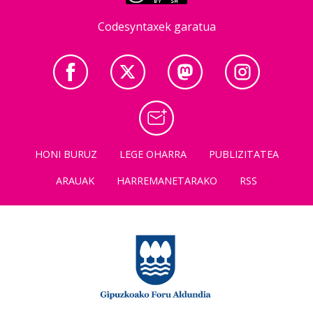
Codesyntaxek garatua
HONI BURUZ
LEGE OHARRA
PUBLIZITATEA
ARAUAK
HARREMANETARAKO
RSS