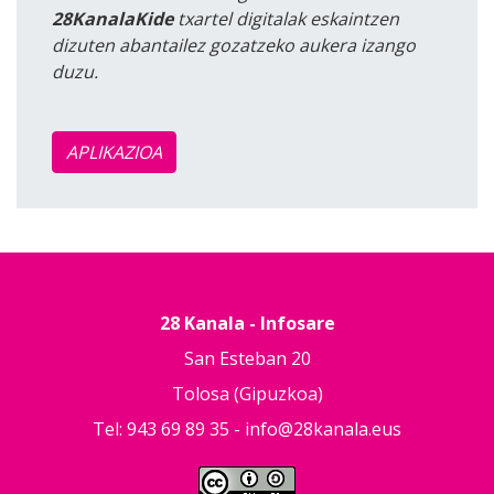
28KanalaKide
txartel digitalak eskaintzen
dizuten abantailez gozatzeko aukera izango
duzu.
APLIKAZIOA
28 Kanala - Infosare
San Esteban 20
Tolosa (Gipuzkoa)
Tel: 943 69 89 35 -
info@28kanala.eus