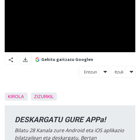
Gehitu gaitzazu Googlen
Entzun
Itzuli
KIROLA
ZIZURKIL
DESKARGATU GURE APPa!
Bilatu 28 Kanala zure Android eta iOS aplikazio
bilatzailean eta deskargatu. Bertan