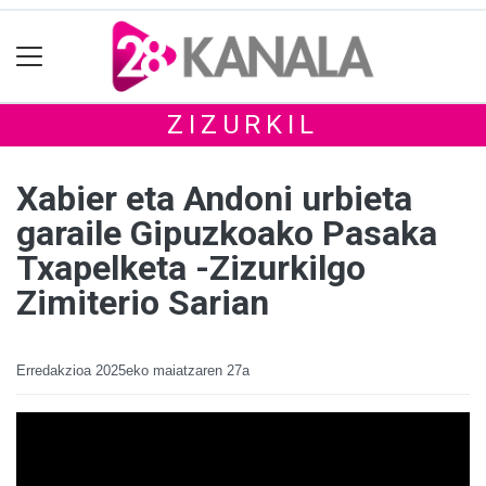
ZIZURKIL
Xabier eta Andoni urbieta
garaile Gipuzkoako Pasaka
Txapelketa -Zizurkilgo
Zimiterio Sarian
Erredakzioa
2025eko maiatzaren 27a