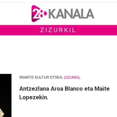
ZIZURKIL
IRIARTE KULTUR ETXEA,
ZIZURKIL
Antzezlana Aroa Blanco eta Maite
Lopezekin.