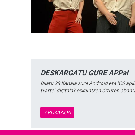
DESKARGATU GURE APPa!
Bilatu 28 Kanala zure Android eta iOS apli
txartel digitalak eskaintzen dizuten aban
APLIKAZIOA