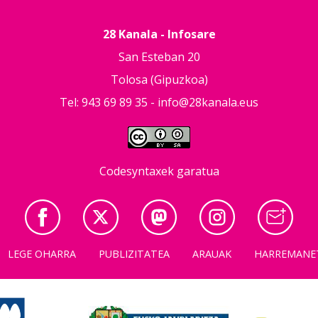
28 Kanala - Infosare
San Esteban 20
Tolosa (Gipuzkoa)
Tel: 943 69 89 35 -
info@28kanala.eus
Codesyntaxek garatua
LEGE OHARRA
PUBLIZITATEA
ARAUAK
HARREMANE