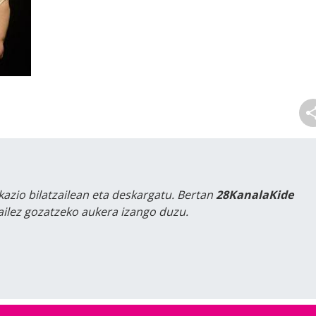
kazio bilatzailean eta deskargatu. Bertan
28KanalaKide
tailez gozatzeko aukera izango duzu.