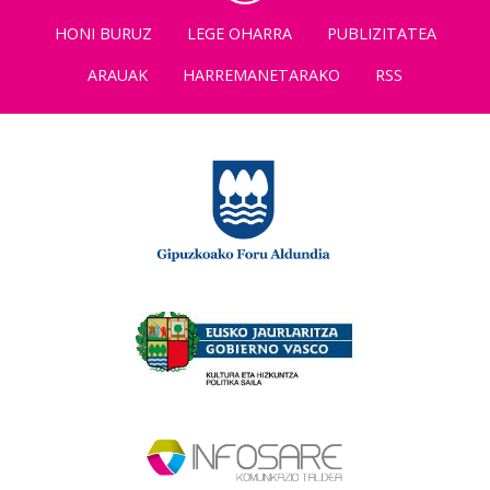
HONI BURUZ
LEGE OHARRA
PUBLIZITATEA
ARAUAK
HARREMANETARAKO
RSS