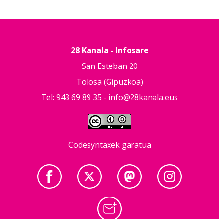
28 Kanala - Infosare
San Esteban 20
Tolosa (Gipuzkoa)
Tel: 943 69 89 35 -
info@28kanala.eus
Codesyntaxek garatua