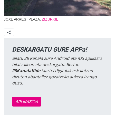
JOXE ARREGI PLAZA,
ZIZURKIL
DESKARGATU GURE APPa!
Bilatu 28 Kanala zure Android eta iOS aplikazio
bilatzailean eta deskargatu. Bertan
28KanalaKide
txartel digitalak eskaintzen
dizuten abantailez gozatzeko aukera izango
duzu.
APLIKAZIOA