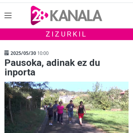
ZIZURKIL
2025/05/30
10:00
Pausoka, adinak ez du
inporta