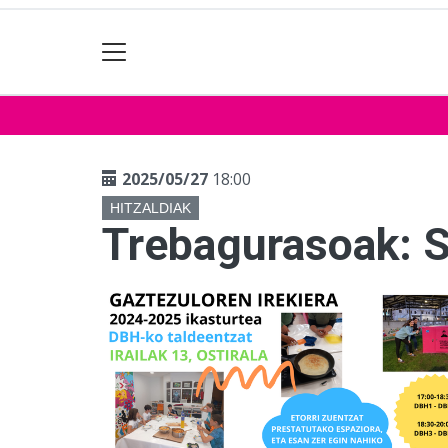
2025/05/27
18:00
HITZALDIAK
Trebagurasoak: S