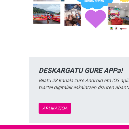
DESKARGATU GURE APPa!
Bilatu 28 Kanala zure Android eta iOS apli
txartel digitalak eskaintzen dizuten aban
APLIKAZIOA