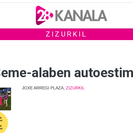
ZIZURKIL
eme-alaben autoestim
JOXE ARREGI PLAZA,
ZIZURKIL