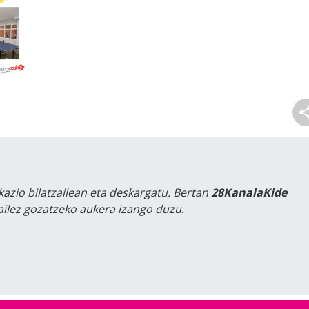
kazio bilatzailean eta deskargatu. Bertan
28KanalaKide
tailez gozatzeko aukera izango duzu.