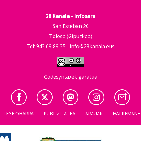
28 Kanala - Infosare
San Esteban 20
Tolosa (Gipuzkoa)
Tel: 943 69 89 35 -
info@28kanala.eus
Codesyntaxek garatua
LEGE OHARRA
PUBLIZITATEA
ARAUAK
HARREMANE