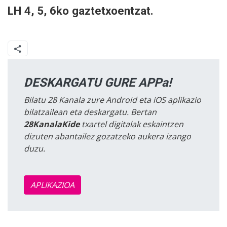
LH 4, 5, 6ko gaztetxoentzat.
DESKARGATU GURE APPa!
Bilatu 28 Kanala zure Android eta iOS aplikazio
bilatzailean eta deskargatu. Bertan
28KanalaKide
txartel digitalak eskaintzen
dizuten abantailez gozatzeko aukera izango
duzu.
APLIKAZIOA