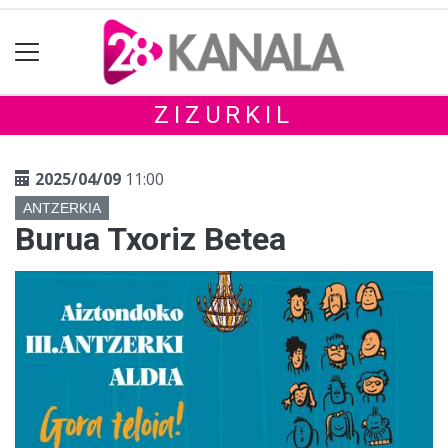
ZIZURKIL
2025/04/09
11:00
ANTZERKIA
Burua Txoriz Betea