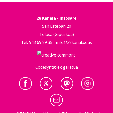
28 Kanala - Infosare
San Esteban 20
Tolosa (Gipuzkoa)
Tel: 943 69 89 35 -
info@28kanala.eus
Codesyntaxek garatua