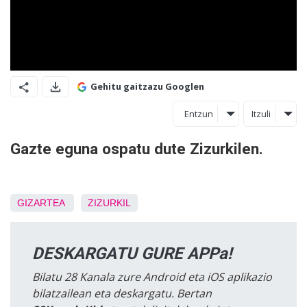
Gehitu gaitzazu Googlen
Entzun
Itzuli
Gazte eguna ospatu dute Zizurkilen.
GIZARTEA
ZIZURKIL
DESKARGATU GURE APPa!
Bilatu 28 Kanala zure Android eta iOS aplikazio
bilatzailean eta deskargatu. Bertan