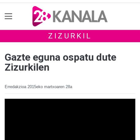
ZIZURKIL
Gazte eguna ospatu dute
Zizurkilen
Erredakzioa
2015eko martxoaren 28a