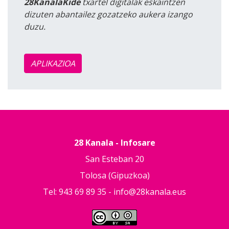
28KanalaKide
txartel digitalak eskaintzen
dizuten abantailez gozatzeko aukera izango
duzu.
APLIKAZIOA
28 Kanala - Infosare
San Esteban 20
Tolosa (Gipuzkoa)
Tel: 943 69 89 35 -
info@28kanala.eus