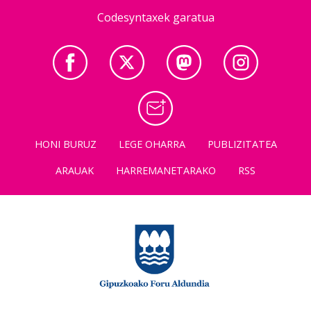
Codesyntaxek garatua
HONI BURUZ
LEGE OHARRA
PUBLIZITATEA
ARAUAK
HARREMANETARAKO
RSS