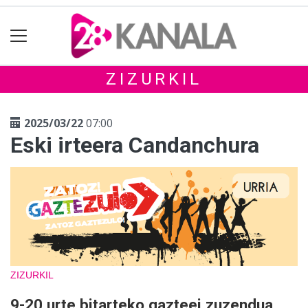
ZIZURKIL
2025/03/22
07:00
Eski irteera Candanchura
ZIZURKIL
9-20 urte bitarteko gazteei zuzendua.