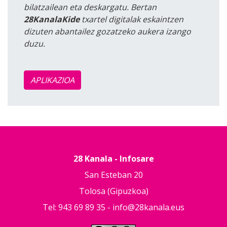
bilatzailean eta deskargatu. Bertan
28KanalaKide
txartel digitalak eskaintzen
dizuten abantailez gozatzeko aukera izango
duzu.
APLIKAZIOA
28 Kanala - Infosare
San Esteban 20
Tolosa (Gipuzkoa)
Tel: 943 69 89 35 -
info@28kanala.eus