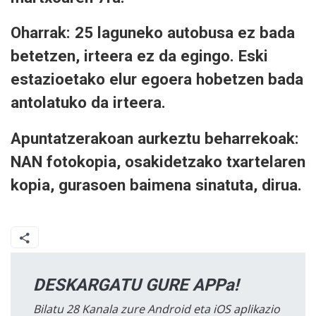
Oharrak: 25 laguneko autobusa ez bada
betetzen, irteera ez da egingo. Eski
estazioetako elur egoera hobetzen bada
antolatuko da irteera.
Apuntatzerakoan aurkeztu beharrekoak:
NAN fotokopia, osakidetzako txartelaren
kopia, gurasoen baimena sinatuta, dirua.
DESKARGATU GURE APPa!
Bilatu 28 Kanala zure Android eta iOS aplikazio