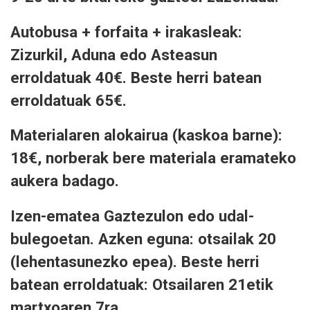
Autobusa + forfaita + irakasleak:
Zizurkil, Aduna edo Asteasun
erroldatuak 40€. Beste herri batean
erroldatuak 65€.
Materialaren alokairua (kaskoa barne):
18€, norberak bere materiala eramateko
aukera badago.
Izen-ematea Gaztezulon edo udal-
bulegoetan. Azken eguna: otsailak 20
(lehentasunezko epea). Beste herri
batean erroldatuak: Otsailaren 21etik
martxoaren 7ra.