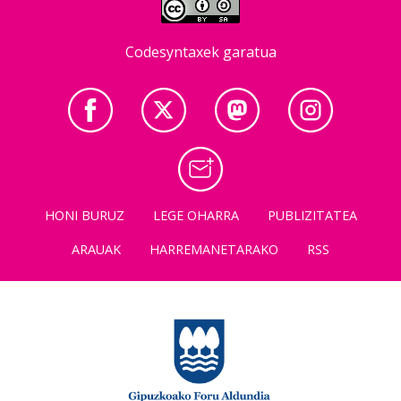
Codesyntaxek garatua
HONI BURUZ
LEGE OHARRA
PUBLIZITATEA
ARAUAK
HARREMANETARAKO
RSS