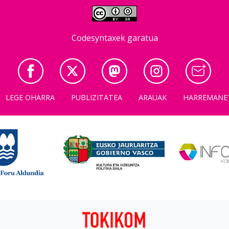
Codesyntaxek garatua
LEGE OHARRA
PUBLIZITATEA
ARAUAK
HARREMANE