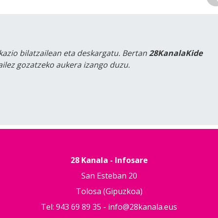
kazio bilatzailean eta deskargatu. Bertan
28KanalaKide
tailez gozatzeko aukera izango duzu.
28 Kanala - Infosare
San Esteban 20
Tolosa (Gipuzkoa)
Tel: 943 69 89 35 -
info@28kanala.eus