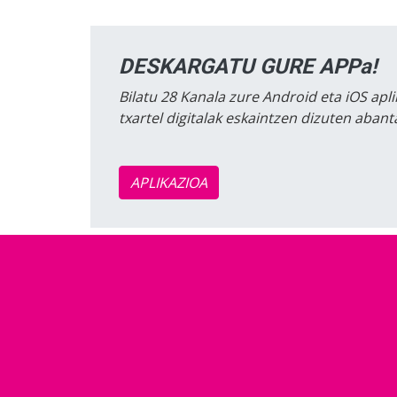
DESKARGATU GURE APPa!
Bilatu 28 Kanala zure Android eta iOS apli
txartel digitalak eskaintzen dizuten aban
APLIKAZIOA