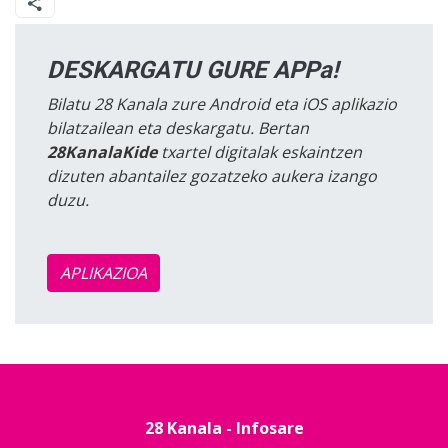
DESKARGATU GURE APPa!
Bilatu 28 Kanala zure Android eta iOS aplikazio
bilatzailean eta deskargatu. Bertan
28KanalaKide
txartel digitalak eskaintzen
dizuten abantailez gozatzeko aukera izango
duzu.
APLIKAZIOA
28 Kanala - Infosare