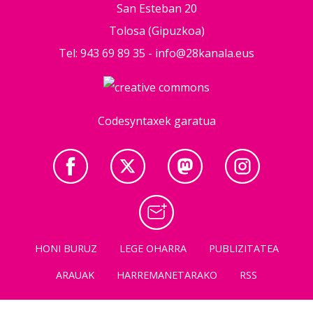
San Esteban 20
Tolosa (Gipuzkoa)
Tel: 943 69 89 35 -
info@28kanala.eus
Codesyntaxek garatua
HONI BURUZ
LEGE OHARRA
PUBLIZITATEA
ARAUAK
HARREMANETARAKO
RSS