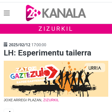
ZIZURKIL
2025/02/12
17:00:00
LH: Esperimentu tailerra
JOXE ARREGI PLAZAN,
ZIZURKIL