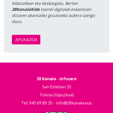
bilatzailean eta deskargatu. Bertan
28KanalaKide
txartel digitalak eskaintzen
dizuten abantailez gozatzeko aukera izango
duzu.
APLIKAZIOA
28 Kanala - Infosare
San Esteban 20
Tolosa (Gipuzkoa)
Tel: 943 69 89 35 -
info@28kanala.eus