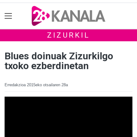
ZIZURKIL
Blues doinuak Zizurkilgo
txoko ezberdinetan
Erredakzioa
2015eko otsailaren 28a