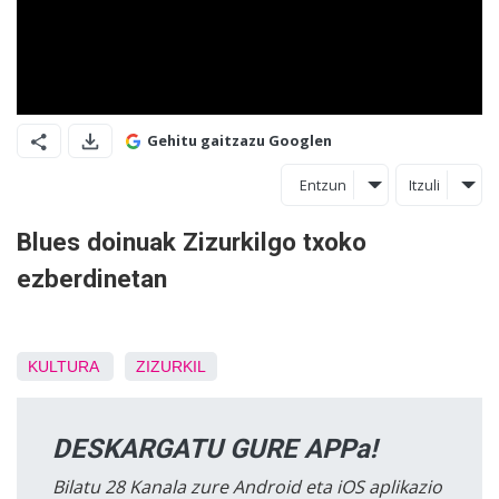
Gehitu gaitzazu Googlen
Entzun
Itzuli
Blues doinuak Zizurkilgo txoko
ezberdinetan
KULTURA
ZIZURKIL
DESKARGATU GURE APPa!
Bilatu 28 Kanala zure Android eta iOS aplikazio