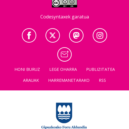
Codesyntaxek garatua
HONI BURUZ
LEGE OHARRA
PUBLIZITATEA
ARAUAK
HARREMANETARAKO
RSS