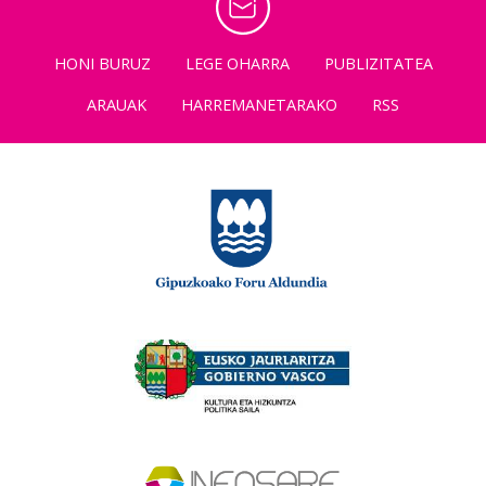
HONI BURUZ
LEGE OHARRA
PUBLIZITATEA
ARAUAK
HARREMANETARAKO
RSS