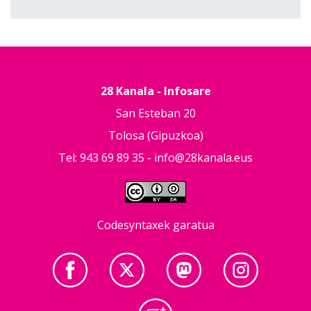
28 Kanala - Infosare
San Esteban 20
Tolosa (Gipuzkoa)
Tel: 943 69 89 35 -
info@28kanala.eus
Codesyntaxek garatua