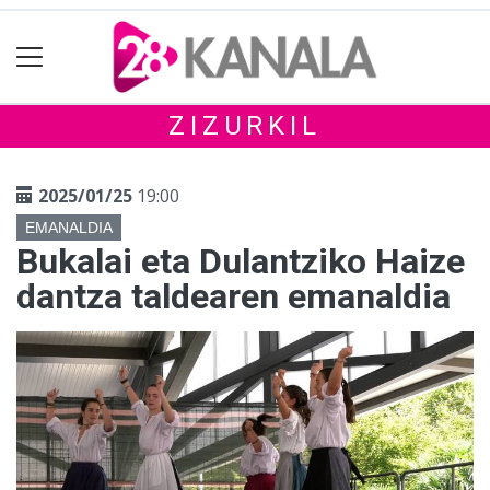
ZIZURKIL
2025/01/25
19:00
EMANALDIA
Bukalai eta Dulantziko Haize
dantza taldearen emanaldia