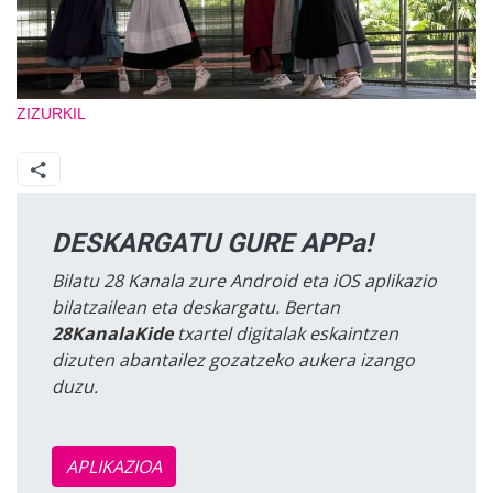
ZIZURKIL
DESKARGATU GURE APPa!
Bilatu 28 Kanala zure Android eta iOS aplikazio
bilatzailean eta deskargatu. Bertan
28KanalaKide
txartel digitalak eskaintzen
dizuten abantailez gozatzeko aukera izango
duzu.
APLIKAZIOA