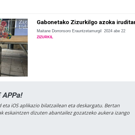
Gabonetako Zizurkilgo azoka irudita
Maitane Dorronsoro Erauntzetamurgil
2024 abe 22
ZIZURKIL
 APPa!
 eta iOS aplikazio bilatzailean eta deskargatu. Bertan
lak eskaintzen dizuten abantailez gozatzeko aukera izango