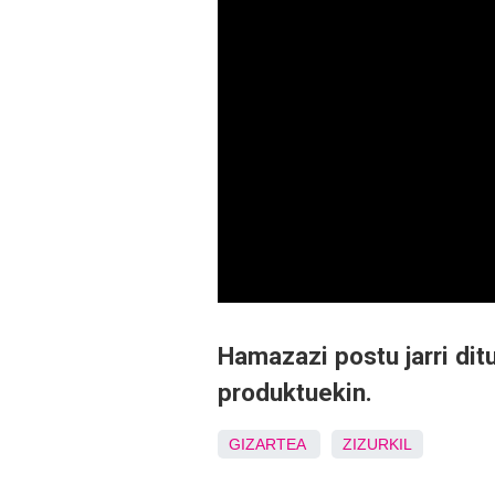
Hamazazi postu jarri dit
produktuekin.
GIZARTEA
ZIZURKIL