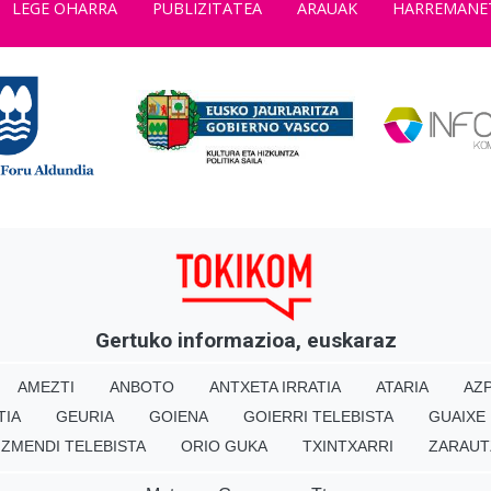
LEGE OHARRA
PUBLIZITATEA
ARAUAK
HARREMANE
Gertuko informazioa, euskaraz
AMEZTI
ANBOTO
ANTXETA IRRATIA
ATARIA
AZP
TIA
GEURIA
GOIENA
GOIERRI TELEBISTA
GUAIXE
IZMENDI TELEBISTA
ORIO GUKA
TXINTXARRI
ZARAUT