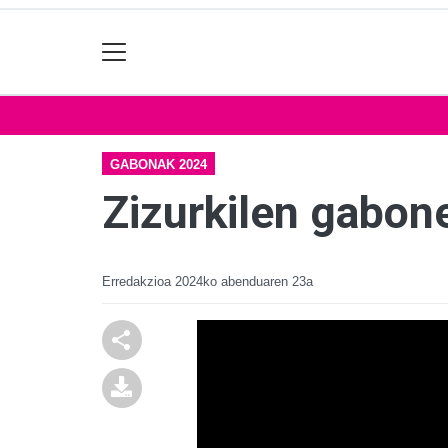
GABONAK 2024
Zizurkilen gabon
Erredakzioa
2024ko abenduaren 23a