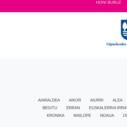
HONI BURUZ
AIARALDEA
AIKOR
AIURRI
ALEA
BEGITU
ERRAN
EUSKALERRIA IRRA
KRONIKA
MAILOPE
NOAUA
O