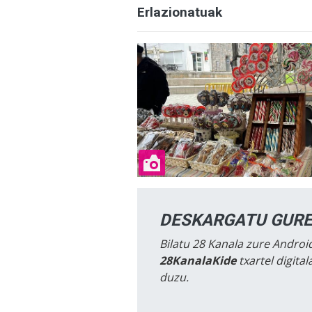
Erlazionatuak
DESKARGATU GURE
Bilatu 28 Kanala zure Android
28KanalaKide
txartel digita
duzu.