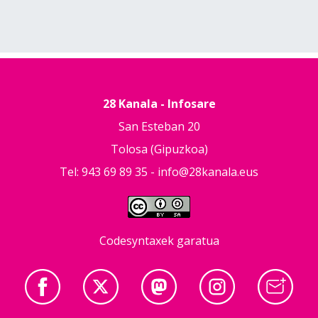
28 Kanala - Infosare
San Esteban 20
Tolosa (Gipuzkoa)
Tel: 943 69 89 35 -
info@28kanala.eus
Codesyntaxek garatua