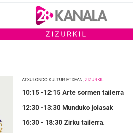
ZIZURKIL
ATXULONDO KULTUR ETXEAN,
ZIZURKIL
10:15 -12:15 Arte sormen tailerra
12:30 -13:30 Munduko jolasak
16:30 - 18:30 Zirku tailerra.