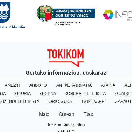
Gertuko informazioa, euskaraz
AMEZTI
ANBOTO
ANTXETA IRRATIA
ATARIA
AZP
TIA
GEURIA
GOIENA
GOIERRI TELEBISTA
GUAIXE
IZMENDI TELEBISTA
ORIO GUKA
TXINTXARRI
ZARAUT
Matx
Gurean
Ttap
Tokikom publizitatea
v16.25.0