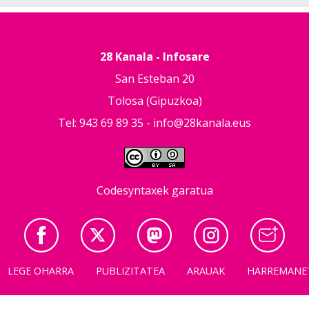
28 Kanala - Infosare
San Esteban 20
Tolosa (Gipuzkoa)
Tel: 943 69 89 35 -
info@28kanala.eus
Codesyntaxek garatua
LEGE OHARRA
PUBLIZITATEA
ARAUAK
HARREMANE