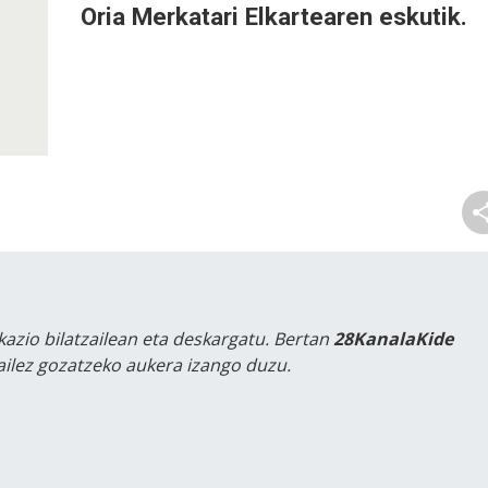
Oria Merkatari Elkartearen eskutik.
kazio bilatzailean eta deskargatu. Bertan
28KanalaKide
tailez gozatzeko aukera izango duzu.