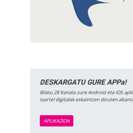
DESKARGATU GURE APPa!
Bilatu 28 Kanala zure Android eta iOS apli
txartel digitalak eskaintzen dizuten aban
APLIKAZIOA