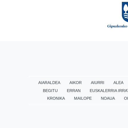
AIARALDEA
AIKOR
AIURRI
ALEA
BEGITU
ERRAN
EUSKALERRIA IRRA
KRONIKA
MAILOPE
NOAUA
O