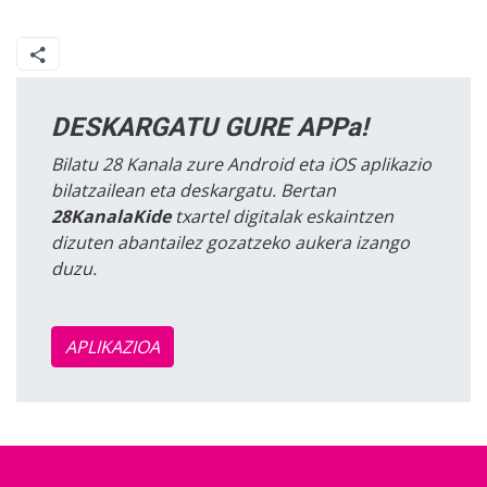
DESKARGATU GURE APPa!
Bilatu 28 Kanala zure Android eta iOS aplikazio
bilatzailean eta deskargatu. Bertan
28KanalaKide
txartel digitalak eskaintzen
dizuten abantailez gozatzeko aukera izango
duzu.
APLIKAZIOA