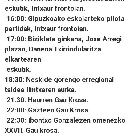
eskutik, Intxaur frontoian.
16:00: Gipuzkoako eskolarteko pilota
partidak, Intxaur frontoian.
17:00: Bizikleta ginkana, Joxe Arregi
plazan, Danena Txirrindularitza
elkartearen
eskutik.
18:30: Neskide gorengo erregional
taldea Ilintxaren aurka.
21:30: Haurren Gau Krosa.
22:00: Gazteen Gau Krosa.
22:30: Ibontxo Gonzalezen omenezko
XXVII. Gau krosa.