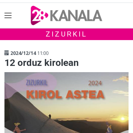
ZIZURKIL
2024/12/14
11:00
12 orduz kirolean