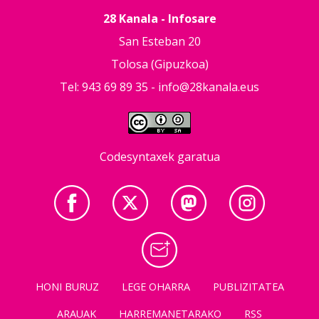
28 Kanala - Infosare
San Esteban 20
Tolosa (Gipuzkoa)
Tel: 943 69 89 35 -
info@28kanala.eus
Codesyntaxek garatua
HONI BURUZ
LEGE OHARRA
PUBLIZITATEA
ARAUAK
HARREMANETARAKO
RSS