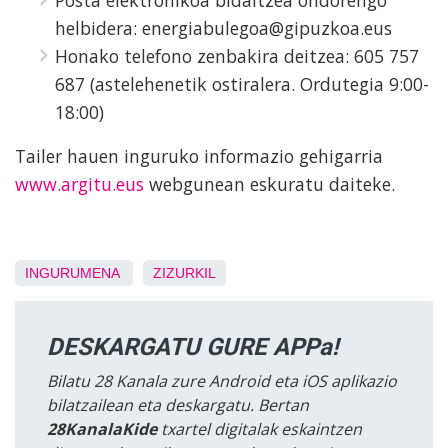
helbidera: energiabulegoa@gipuzkoa.eus
Honako telefono zenbakira deitzea: 605 757
687 (astelehenetik ostiralera. Ordutegia 9:00-
18:00)
Tailer hauen inguruko informazio gehigarria
www.argitu.eus
webgunean eskuratu daiteke.
INGURUMENA
ZIZURKIL
DESKARGATU GURE APPa!
Bilatu 28 Kanala zure Android eta iOS aplikazio
bilatzailean eta deskargatu. Bertan
28KanalaKide
txartel digitalak eskaintzen