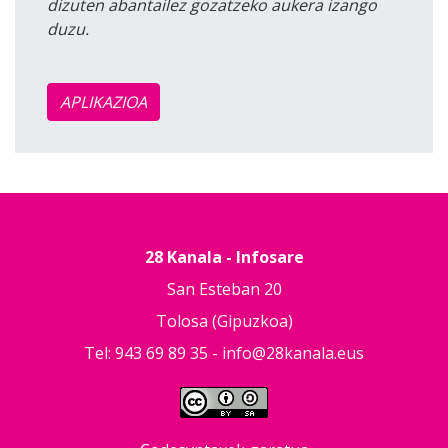
dizuten abantailez gozatzeko aukera izango
duzu.
APLIKAZIOA
28 Kanala - Infosare
San Esteban 20
Tolosa (Gipuzkoa)
Tel: 943 69 89 35 -
info@28kanala.eus