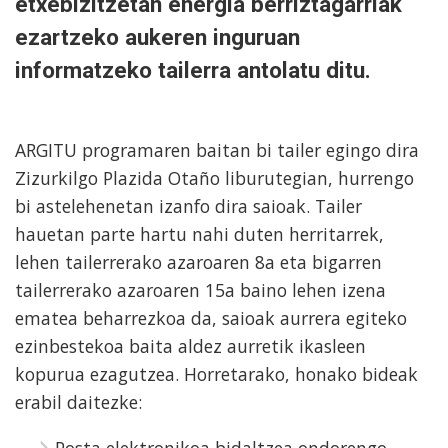
etxebizitzetan energia berriztagarriak
ezartzeko aukeren inguruan
informatzeko tailerra antolatu ditu.
ARGITU programaren baitan bi tailer egingo dira
Zizurkilgo Plazida Otaño liburutegian, hurrengo
bi astelehenetan izanfo dira saioak. Tailer
hauetan parte hartu nahi duten herritarrek,
lehen tailerrerako azaroaren 8a eta bigarren
tailerrerako azaroaren 15a baino lehen izena
ematea beharrezkoa da, saioak aurrera egiteko
ezinbestekoa baita aldez aurretik ikasleen
kopurua ezagutzea. Horretarako, honako bideak
erabil daitezke:
Posta elektronikoa bidaltzea ondorengo