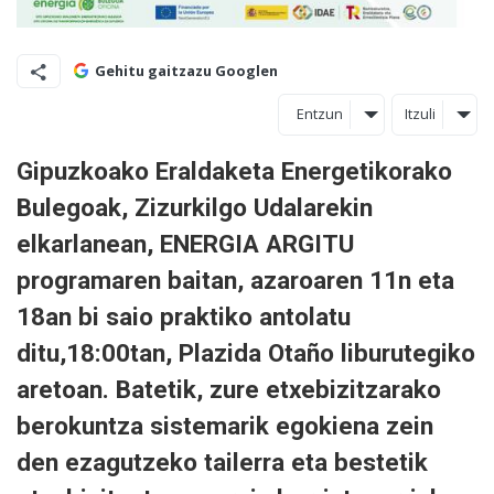
Gehitu gaitzazu Googlen
Entzun
Itzuli
Gipuzkoako Eraldaketa Energetikorako
Bulegoak, Zizurkilgo Udalarekin
elkarlanean, ENERGIA ARGITU
programaren baitan, azaroaren 11n eta
18an bi saio praktiko antolatu
ditu,18:00tan, Plazida Otaño liburutegiko
aretoan. Batetik, zure etxebizitzarako
berokuntza sistemarik egokiena zein
den ezagutzeko tailerra eta bestetik