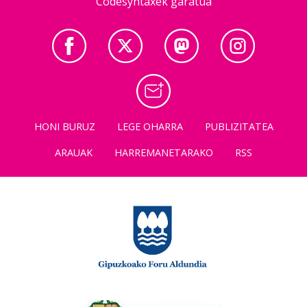
Codesyntaxek garatua
HONI BURUZ
LEGE OHARRA
PUBLIZITATEA
ARAUAK
HARREMANETARAKO
RSS