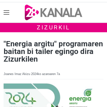
ZIZURKIL
"Energia argitu" programaren
baitan bi tailer egingo dira
Zizurkilen
Joanes Imaz Akizu
2024ko azaroaren 7a