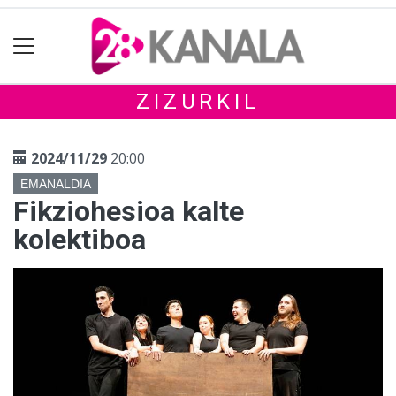
ZIZURKIL
2024/11/29
20:00
EMANALDIA
Fikziohesioa kalte
kolektiboa