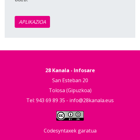
APLIKAZIOA
28 Kanala - Infosare
San Esteban 20
Tolosa (Gipuzkoa)
Tel: 943 69 89 35 -
info@28kanala.eus
Codesyntaxek garatua