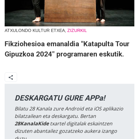
ATXULONDO KULTUR ETXEA,
ZIZURKIL
Fikziohesioa emanaldia "Katapulta Tour
Gipuzkoa 2024" programaren eskutik.
DESKARGATU GURE APPa!
Bilatu 28 Kanala zure Android eta iOS aplikazio
bilatzailean eta deskargatu. Bertan
28KanalaKide
txartel digitalak eskaintzen
dizuten abantailez gozatzeko aukera izango
duzu.