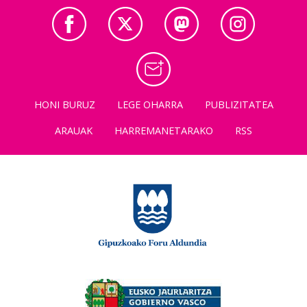
HONI BURUZ
LEGE OHARRA
PUBLIZITATEA
ARAUAK
HARREMANETARAKO
RSS