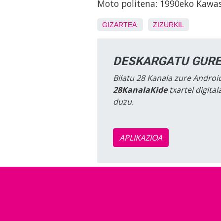
Moto politena: 1990eko Kawas
GIZARTEA
ZIZURKIL
DESKARGATU GURE
Bilatu 28 Kanala zure Android
28KanalaKide
txartel digita
duzu.
APLIKAZIOA