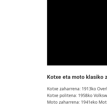
Kotxe eta moto klasiko z
Kotxe zaharrena: 1913ko Overl
Kotxe politena: 1958ko Volks
Moto zaharrena: 1941eko Mot