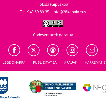
Tolosa (Gipuzkoa)
Tel: 943 69 89 35 -
info@28kanala.eus
Codesyntaxek garatua
LEGE OHARRA
PUBLIZITATEA
ARAUAK
HARREMANE