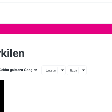
kilen
Gehitu gaitzazu Googlen
Entzun
Itzuli