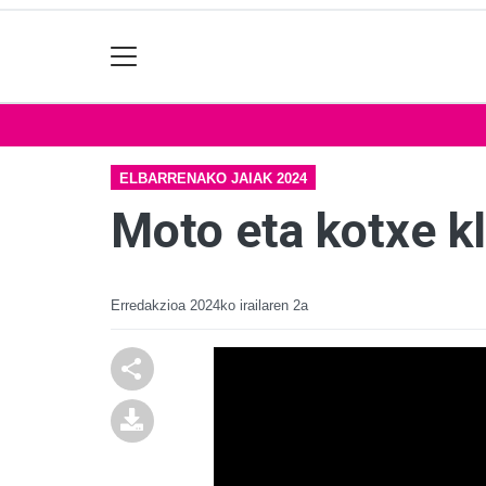
ELBARRENAKO JAIAK 2024
Moto eta kotxe kl
Erredakzioa
2024ko irailaren 2a