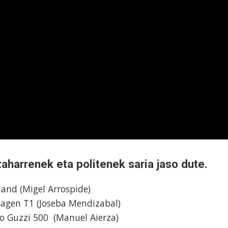
aharrenek eta politenek saria jaso dute.
and (Migel Arrospide)
wagen T1 (Joseba Mendizabal)
o Guzzi 500 (Manuel Aierza)