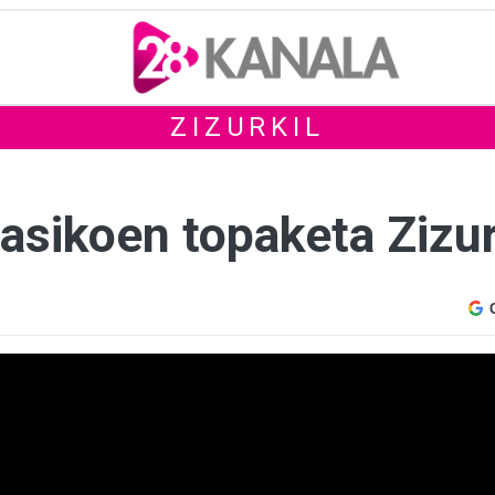
ZIZURKIL
asikoen topaketa Zizur