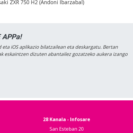
aki ZXR 750 H2 (Andoni Ibarzabal)
 APPa!
 eta iOS aplikazio bilatzailean eta deskargatu. Bertan
lak eskaintzen dizuten abantailez gozatzeko aukera izango
28 Kanala - Infosare
San Esteban 20