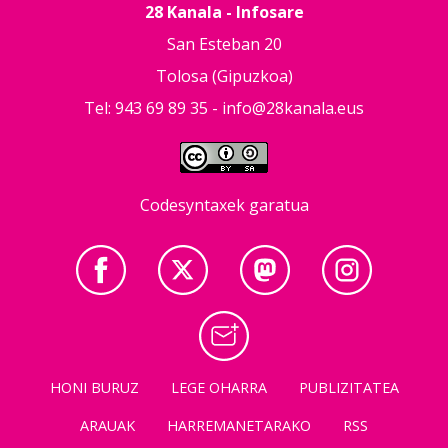
28 Kanala - Infosare
San Esteban 20
Tolosa (Gipuzkoa)
Tel: 943 69 89 35 -
info@28kanala.eus
Codesyntaxek garatua
HONI BURUZ
LEGE OHARRA
PUBLIZITATEA
ARAUAK
HARREMANETARAKO
RSS