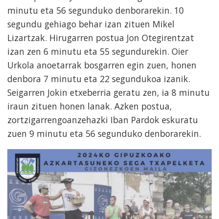
minutu eta 56 segunduko denborarekin. 10
segundu gehiago behar izan zituen Mikel
Lizartzak. Hirugarren postua Jon Otegirentzat
izan zen 6 minutu eta 55 segundurekin. Oier
Urkola anoetarrak bosgarren egin zuen, honen
denbora 7 minutu eta 22 segundukoa izanik.
Seigarren Jokin etxeberria geratu zen, ia 8 minutu
iraun zituen honen lanak. Azken postua,
zortzigarrengoanzehazki Iban Pardok eskuratu
zuen 9 minutu eta 56 segunduko denborarekin.