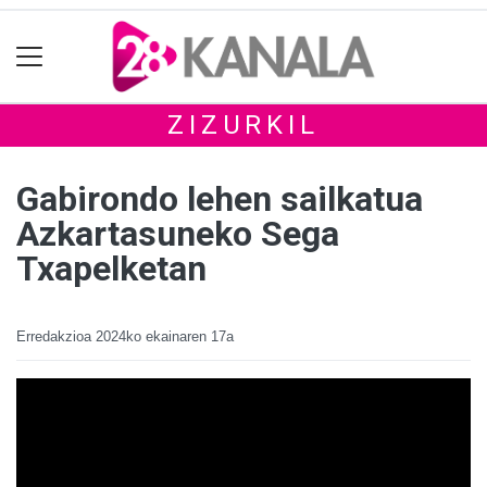
ZIZURKIL
Gabirondo lehen sailkatua
Azkartasuneko Sega
Txapelketan
Erredakzioa
2024ko ekainaren 17a