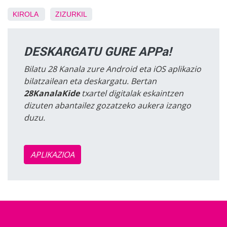
KIROLA
ZIZURKIL
DESKARGATU GURE APPa!
Bilatu 28 Kanala zure Android eta iOS aplikazio
bilatzailean eta deskargatu. Bertan
28KanalaKide
txartel digitalak eskaintzen
dizuten abantailez gozatzeko aukera izango
duzu.
APLIKAZIOA