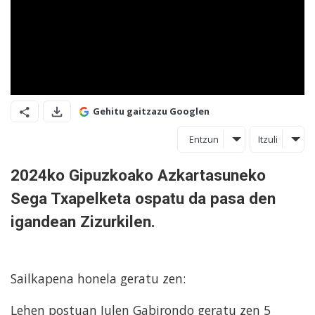
Gehitu gaitzazu Googlen
Entzun
Itzuli
2024ko Gipuzkoako Azkartasuneko
Sega Txapelketa ospatu da pasa den
igandean Zizurkilen.
Sailkapena honela geratu zen:
Lehen postuan Julen Gabirondo geratu zen 5