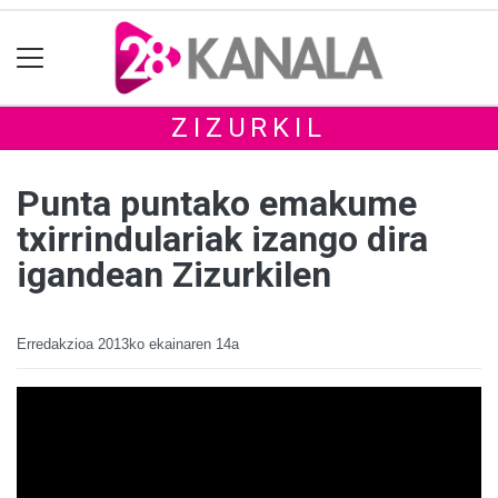
ZIZURKIL
Punta puntako emakume
txirrindulariak izango dira
igandean Zizurkilen
Erredakzioa
2013ko ekainaren 14a