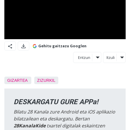
Gehitu gaitzazu Googlen
Entzun
Itzuli
GIZARTEA
ZIZURKIL
DESKARGATU GURE APPa!
Bilatu 28 Kanala zure Android eta iOS aplikazio
bilatzailean eta deskargatu. Bertan
28KanalaKide
txartel digitalak eskaintzen