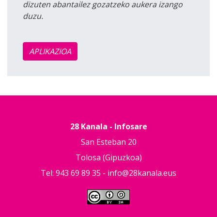
dizuten abantailez gozatzeko aukera izango
duzu.
APLIKAZIOA
28 Kanala - Infosare
San Esteban 20
Tolosa (Gipuzkoa)
Tel: 943 69 89 35 -
info@28kanala.eus