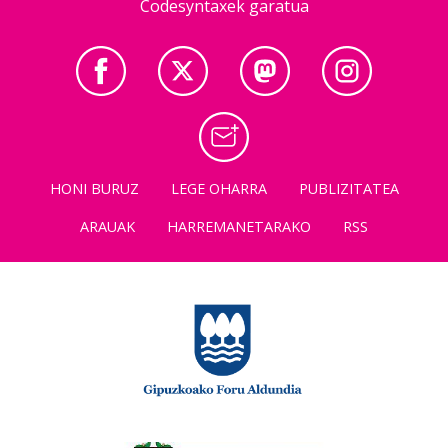
Codesyntaxek garatua
HONI BURUZ
LEGE OHARRA
PUBLIZITATEA
ARAUAK
HARREMANETARAKO
RSS