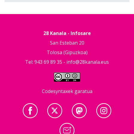
28 Kanala - Infosare
San Esteban 20
Tolosa (Gipuzkoa)
Tel: 943 69 89 35 -
info@28kanala.eus
Codesyntaxek garatua