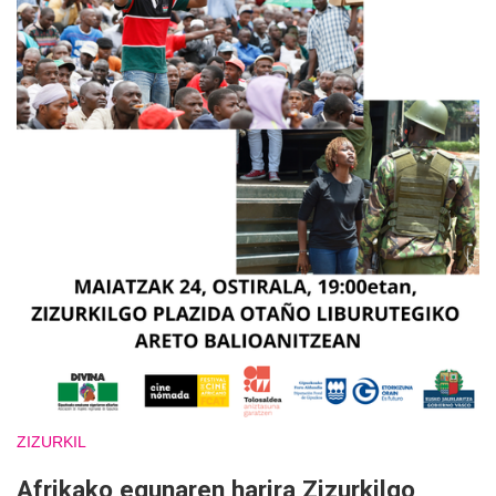
ZIZURKIL
Afrikako egunaren harira Zizurkilgo