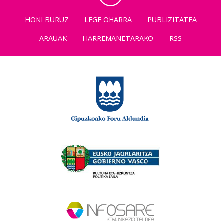
HONI BURUZ
LEGE OHARRA
PUBLIZITATEA
ARAUAK
HARREMANETARAKO
RSS