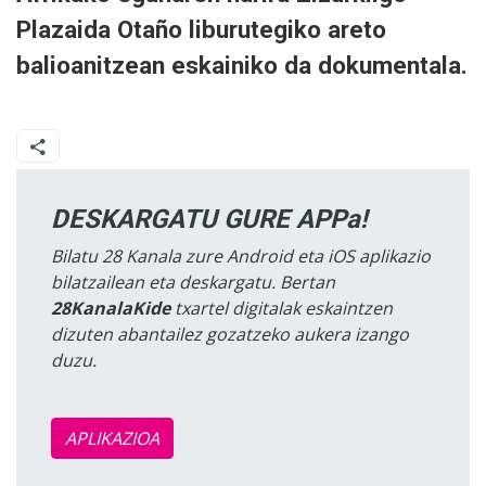
Plazaida Otaño liburutegiko areto
balioanitzean eskainiko da dokumentala.
DESKARGATU GURE APPa!
Bilatu 28 Kanala zure Android eta iOS aplikazio
bilatzailean eta deskargatu. Bertan
28KanalaKide
txartel digitalak eskaintzen
dizuten abantailez gozatzeko aukera izango
duzu.
APLIKAZIOA