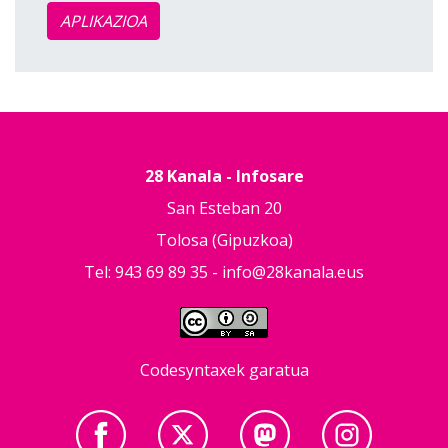
APLIKAZIOA
28 Kanala - Infosare
San Esteban 20
Tolosa (Gipuzkoa)
Tel: 943 69 89 35 -
info@28kanala.eus
Codesyntaxek garatua