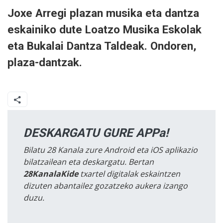
Joxe Arregi plazan musika eta dantza
eskainiko dute Loatzo Musika Eskolak
eta Bukalai Dantza Taldeak. Ondoren,
plaza-dantzak.
DESKARGATU GURE APPa!
Bilatu 28 Kanala zure Android eta iOS aplikazio
bilatzailean eta deskargatu. Bertan
28KanalaKide
txartel digitalak eskaintzen
dizuten abantailez gozatzeko aukera izango
duzu.