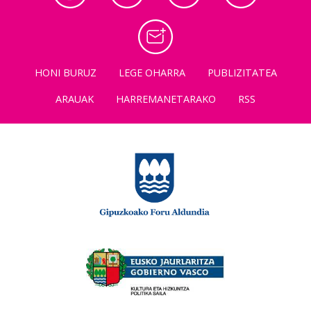
HONI BURUZ
LEGE OHARRA
PUBLIZITATEA
ARAUAK
HARREMANETARAKO
RSS