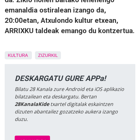
emanaldia ostiralean izango da,
20:00etan, Atxulondo kultur etxean,
ARRIXKU taldeak emango du kontzertua.
KULTURA
ZIZURKIL
DESKARGATU GURE APPa!
Bilatu 28 Kanala zure Android eta iOS aplikazio
bilatzailean eta deskargatu. Bertan
28KanalaKide
txartel digitalak eskaintzen
dizuten abantailez gozatzeko aukera izango
duzu.