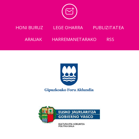
HONI BURUZ
LEGE OHARRA
PUBLIZITATEA
ARAUAK
HARREMANETARAKO
RSS