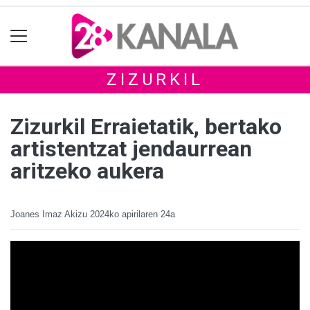
ZIZURKIL
Zizurkil Erraietatik, bertako
artistentzat jendaurrean
aritzeko aukera
Joanes Imaz Akizu
2024ko apirilaren 24a