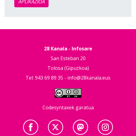
APLIKAZIOA
28 Kanala - Infosare
San Esteban 20
Tolosa (Gipuzkoa)
Tel: 943 69 89 35 -
info@28kanala.eus
Codesyntaxek garatua