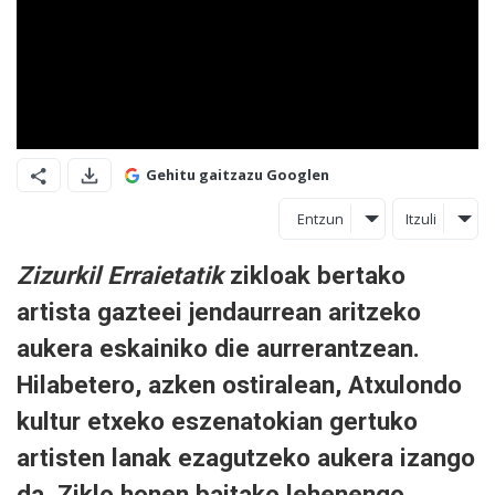
Gehitu gaitzazu Googlen
Entzun
Itzuli
Zizurkil Erraietatik
zikloak bertako
artista gazteei jendaurrean aritzeko
aukera eskainiko die aurrerantzean.
Hilabetero, azken ostiralean, Atxulondo
kultur etxeko eszenatokian gertuko
artisten lanak ezagutzeko aukera izango
da. Ziklo honen baitako lehenengo