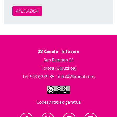
APLIKAZIOA
28 Kanala - Infosare
San Esteban 20
Tolosa (Gipuzkoa)
Tel: 943 69 89 35 -
info@28kanala.eus
Codesyntaxek garatua