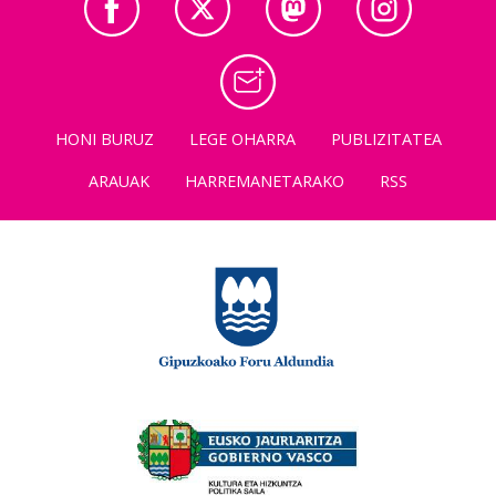
HONI BURUZ
LEGE OHARRA
PUBLIZITATEA
ARAUAK
HARREMANETARAKO
RSS