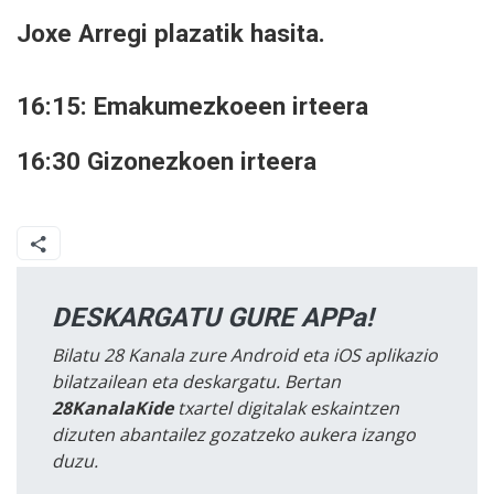
Joxe Arregi plazatik hasita.
16:15: Emakumezkoeen irteera
16:30 Gizonezkoen irteera
DESKARGATU GURE APPa!
Bilatu 28 Kanala zure Android eta iOS aplikazio
bilatzailean eta deskargatu. Bertan
28KanalaKide
txartel digitalak eskaintzen
dizuten abantailez gozatzeko aukera izango
duzu.