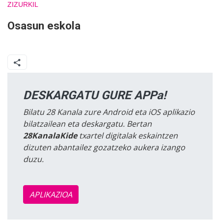
ZIZURKIL
Osasun eskola
DESKARGATU GURE APPa!
Bilatu 28 Kanala zure Android eta iOS aplikazio
bilatzailean eta deskargatu. Bertan
28KanalaKide
txartel digitalak eskaintzen
dizuten abantailez gozatzeko aukera izango
duzu.
APLIKAZIOA