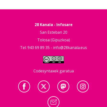
28 Kanala - Infosare
San Esteban 20
Tolosa (Gipuzkoa)
Tel: 943 69 89 35 -
info@28kanala.eus
Codesyntaxek garatua