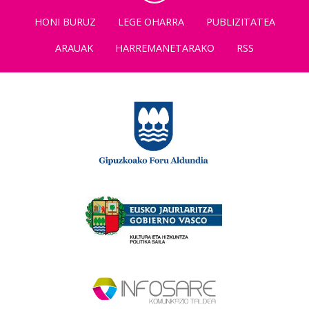
HONI BURUZ
LEGE OHARRA
PUBLIZITATEA
ARAUAK
HARREMANETARAKO
RSS