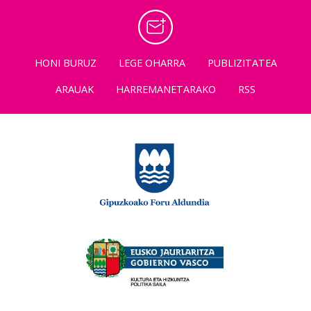
HONI BURUZ
LEGE OHARRA
PUBLIZITATEA
ARAUAK
HARREMANETARAKO
RSS