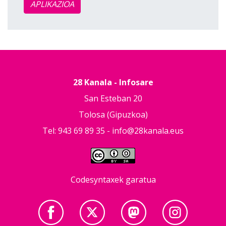
APLIKAZIOA
28 Kanala - Infosare
San Esteban 20
Tolosa (Gipuzkoa)
Tel: 943 69 89 35 -
info@28kanala.eus
Codesyntaxek garatua