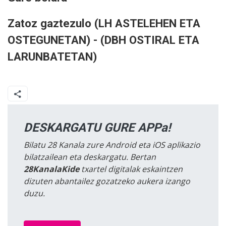
Zatoz gaztezulo (LH ASTELEHEN ETA
OSTEGUNETAN) - (DBH OSTIRAL ETA
LARUNBATETAN)
DESKARGATU GURE APPa!
Bilatu 28 Kanala zure Android eta iOS aplikazio
bilatzailean eta deskargatu. Bertan
28KanalaKide
txartel digitalak eskaintzen
dizuten abantailez gozatzeko aukera izango
duzu.