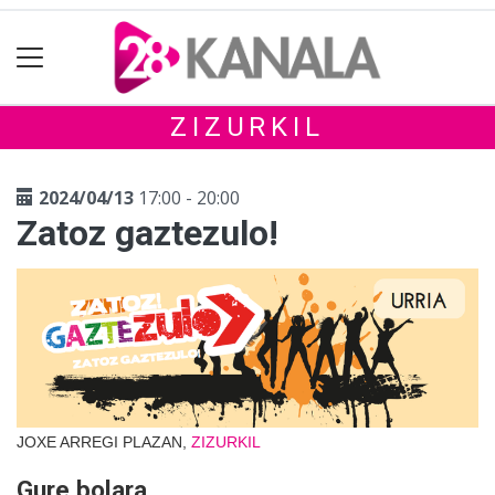
ZIZURKIL
2024/04/13
17:00 - 20:00
Zatoz gaztezulo!
JOXE ARREGI PLAZAN,
ZIZURKIL
Gure bolara