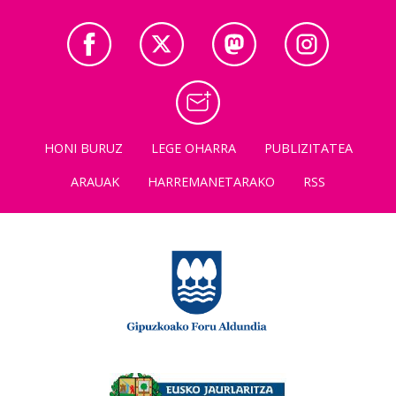
HONI BURUZ
LEGE OHARRA
PUBLIZITATEA
ARAUAK
HARREMANETARAKO
RSS