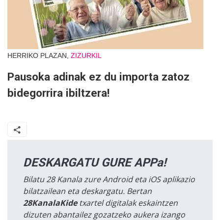
HERRIKO PLAZAN,
ZIZURKIL
Pausoka adinak ez du importa zatoz
bidegorrira ibiltzera!
DESKARGATU GURE APPa!
Bilatu 28 Kanala zure Android eta iOS aplikazio
bilatzailean eta deskargatu. Bertan
28KanalaKide
txartel digitalak eskaintzen
dizuten abantailez gozatzeko aukera izango