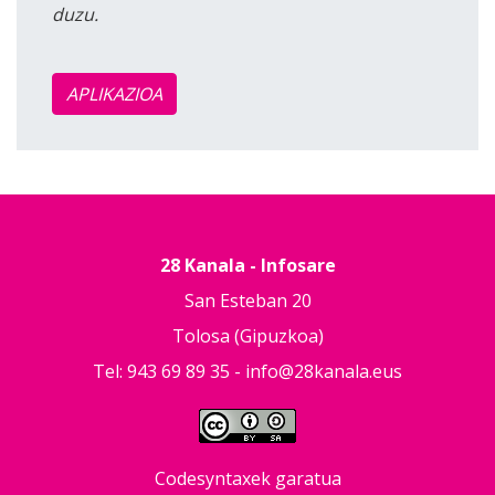
duzu.
APLIKAZIOA
28 Kanala - Infosare
San Esteban 20
Tolosa (Gipuzkoa)
Tel: 943 69 89 35 -
info@28kanala.eus
Codesyntaxek garatua