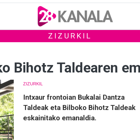
ZIZURKIL
oko Bihotz Taldearen e
ZIZURKIL
Intxaur frontoian Bukalai Dantza
Taldeak eta Bilboko Bihotz Taldeak
eskainitako emanaldia.