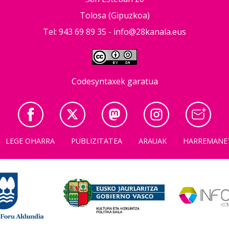
Tolosa (Gipuzkoa)
Tel: 943 69 89 35 -
info@28kanala.eus
Codesyntaxek garatua
LEGE OHARRA
PUBLIZITATEA
ARAUAK
HARREMANE