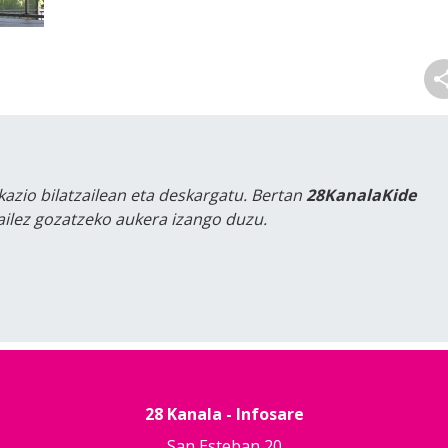
kazio bilatzailean eta deskargatu. Bertan
28KanalaKide
tailez gozatzeko aukera izango duzu.
28 Kanala - Infosare
San Esteban 20