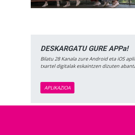
DESKARGATU GURE APPa!
Bilatu 28 Kanala zure Android eta iOS apli
txartel digitalak eskaintzen dizuten aban
APLIKAZIOA