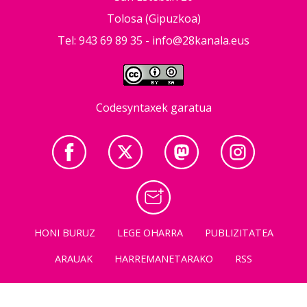
Tolosa (Gipuzkoa)
Tel: 943 69 89 35 -
info@28kanala.eus
Codesyntaxek garatua
HONI BURUZ
LEGE OHARRA
PUBLIZITATEA
ARAUAK
HARREMANETARAKO
RSS