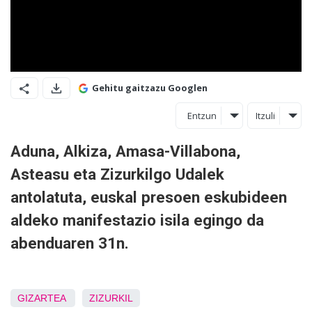
Gehitu gaitzazu Googlen
Entzun
Itzuli
Aduna, Alkiza, Amasa-Villabona,
Asteasu eta Zizurkilgo Udalek
antolatuta, euskal presoen eskubideen
aldeko manifestazio isila egingo da
abenduaren 31n.
GIZARTEA
ZIZURKIL