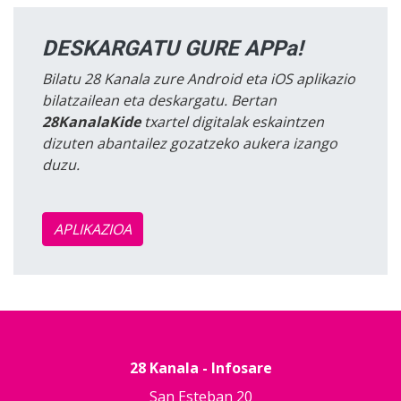
DESKARGATU GURE APPa!
Bilatu 28 Kanala zure Android eta iOS aplikazio
bilatzailean eta deskargatu. Bertan
28KanalaKide
txartel digitalak eskaintzen
dizuten abantailez gozatzeko aukera izango
duzu.
APLIKAZIOA
28 Kanala - Infosare
San Esteban 20