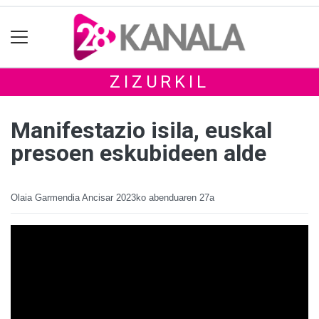
ZIZURKIL
Manifestazio isila, euskal
presoen eskubideen alde
Olaia Garmendia Ancisar
2023ko abenduaren 27a