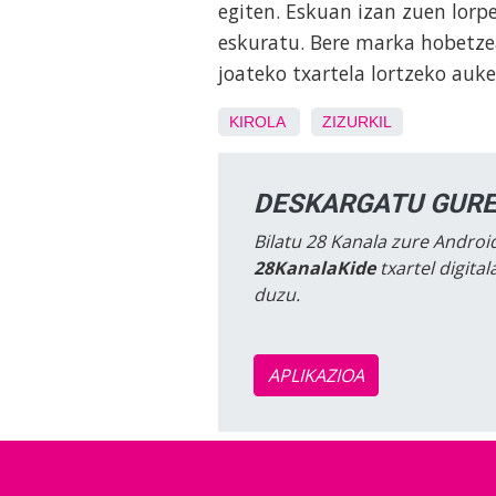
egiten. Eskuan izan zuen lorpe
eskuratu. Bere marka hobetzea
joateko txartela lortzeko auke
KIROLA
ZIZURKIL
DESKARGATU GURE
Bilatu 28 Kanala zure Android
28KanalaKide
txartel digita
duzu.
APLIKAZIOA