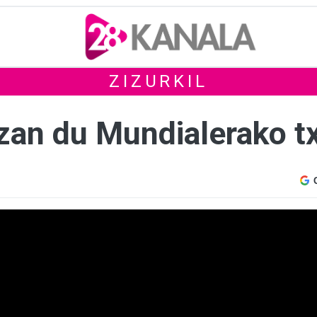
ZIZURKIL
izan du Mundialerako tx