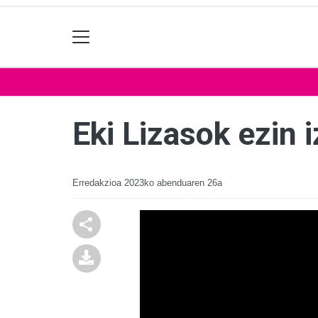
Eki Lizasok ezin 
Erredakzioa
2023ko abenduaren 26a