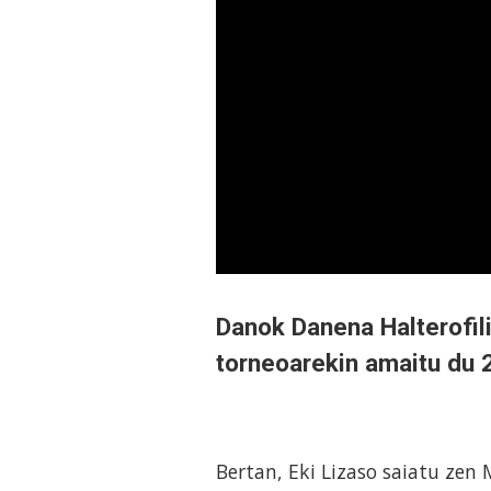
Danok Danena Halterofil
torneoarekin amaitu du 
Bertan, Eki Lizaso saiatu zen