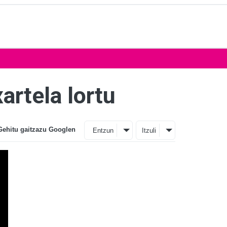
artela lortu
Gehitu gaitzazu Googlen
Entzun
Itzuli