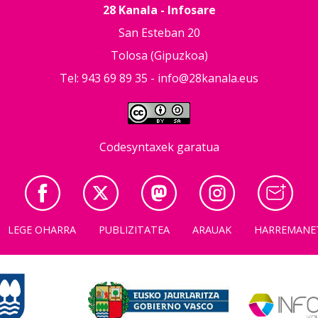
28 Kanala - Infosare
San Esteban 20
Tolosa (Gipuzkoa)
Tel: 943 69 89 35 -
info@28kanala.eus
Codesyntaxek garatua
LEGE OHARRA
PUBLIZITATEA
ARAUAK
HARREMANE