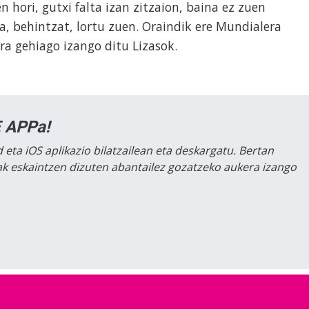
n hori, gutxi falta izan zitzaion, baina ez zuen
, behintzat, lortu zuen. Oraindik ere Mundialera
ra gehiago izango ditu Lizasok.
 APPa!
 eta iOS aplikazio bilatzailean eta deskargatu. Bertan
lak eskaintzen dizuten abantailez gozatzeko aukera izango