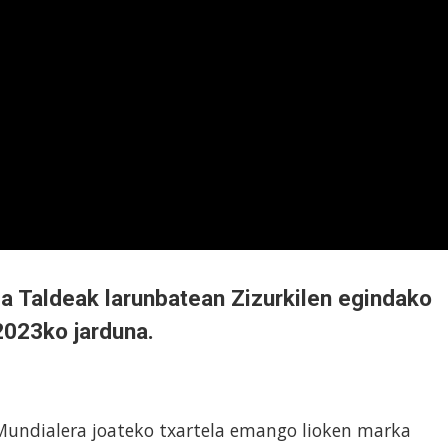
ia Taldeak larunbatean Zizurkilen egindako
2023ko jarduna.
 Mundialera joateko txartela emango lioken marka