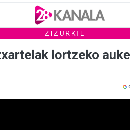
ZIZURKIL
txartelak lortzeko auke