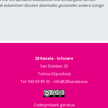
lak eskaintzen dizuten abantailez gozatzeko aukera izango
28 Kanala - Infosare
San Esteban 20
Tolosa (Gipuzkoa)
Tel: 943 69 89 35 -
info@28kanala.eus
Codesyntaxek garatua