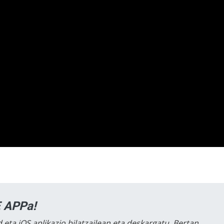
 APPa!
 eta iOS aplikazio bilatzailean eta deskargatu. Bertan