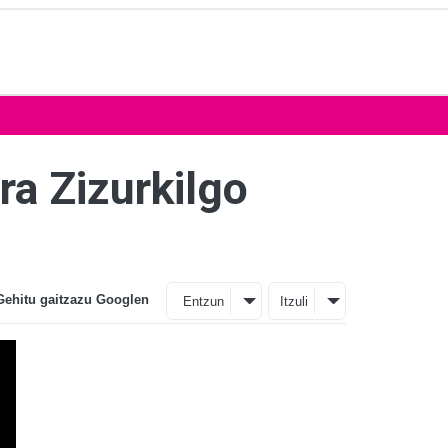
ra Zizurkilgo
Gehitu gaitzazu Googlen
Entzun
Itzuli