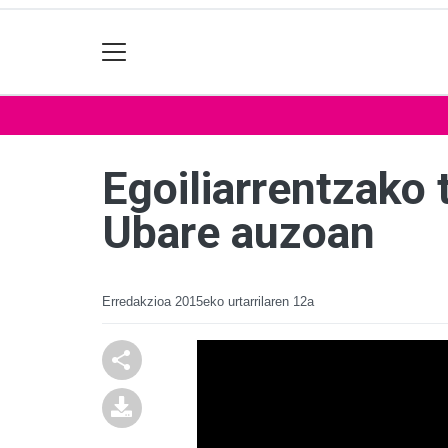
Egoiliarrentzako 
Ubare auzoan
Erredakzioa
2015eko urtarrilaren 12a