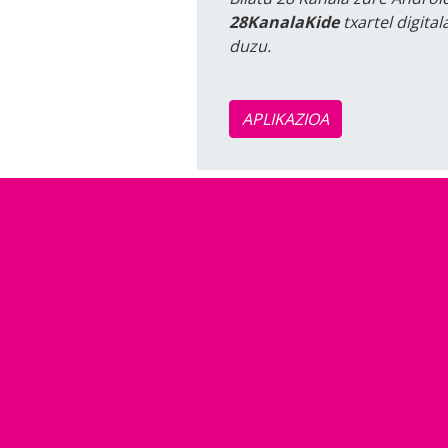
28KanalaKide
txartel digita
duzu.
APLIKAZIOA