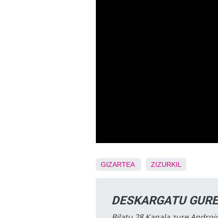
GIZARTEA
ZIZURKIL
DESKARGATU GURE
Bilatu 28 Kanala zure Android