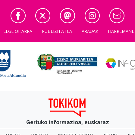
LEGE OHARRA
PUBLIZITATEA
ARAUAK
HARREMANE
Gertuko informazioa, euskaraz