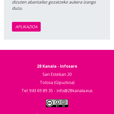
dizuten abantailez gozatzeko aukera izango
duzu.
APLIKAZIOA
28 Kanala - Infosare
San Esteban 20
Tolosa (Gipuzkoa)
Tel: 943 69 89 35 -
info@28kanala.eus