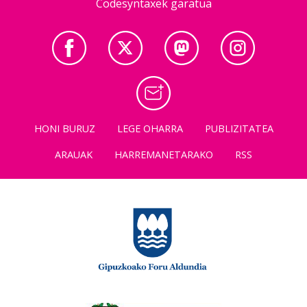
Codesyntaxek garatua
HONI BURUZ
LEGE OHARRA
PUBLIZITATEA
ARAUAK
HARREMANETARAKO
RSS