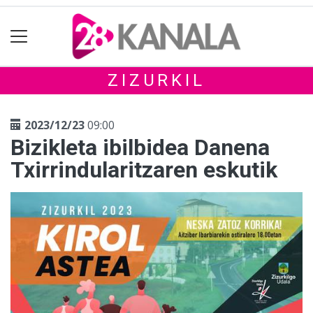
ZIZURKIL
2023/12/23
09:00
Bizikleta ibilbidea Danena
Txirrindularitzaren eskutik