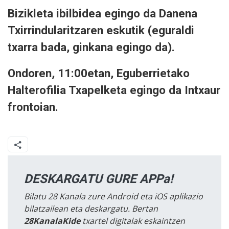
Bizikleta ibilbidea egingo da Danena
Txirrindularitzaren eskutik (eguraldi
txarra bada, ginkana egingo da).
Ondoren, 11:00etan, Eguberrietako
Halterofilia Txapelketa egingo da Intxaur
frontoian.
DESKARGATU GURE APPa!
Bilatu 28 Kanala zure Android eta iOS aplikazio
bilatzailean eta deskargatu. Bertan
28KanalaKide
txartel digitalak eskaintzen