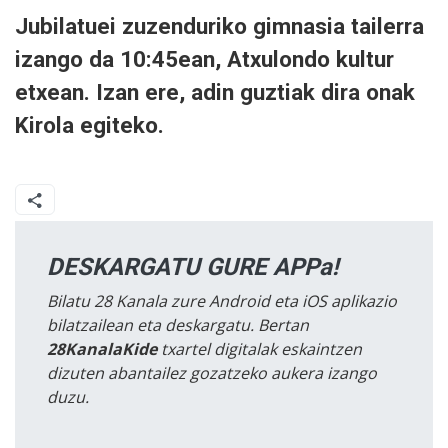
Jubilatuei zuzenduriko gimnasia tailerra
izango da 10:45ean, Atxulondo kultur
etxean. Izan ere, adin guztiak dira onak
Kirola egiteko.
DESKARGATU GURE APPa!
Bilatu 28 Kanala zure Android eta iOS aplikazio
bilatzailean eta deskargatu. Bertan
28KanalaKide
txartel digitalak eskaintzen
dizuten abantailez gozatzeko aukera izango
duzu.