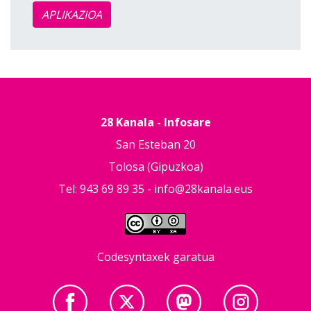
APLIKAZIOA
28 Kanala - Infosare
San Esteban 20
Tolosa (Gipuzkoa)
Tel: 943 69 89 35 -
info@28kanala.eus
Codesyntaxek garatua