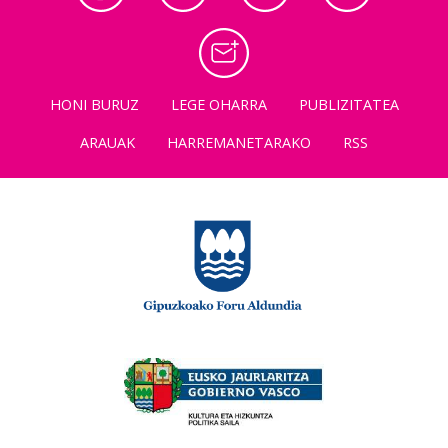
HONI BURUZ
LEGE OHARRA
PUBLIZITATEA
ARAUAK
HARREMANETARAKO
RSS