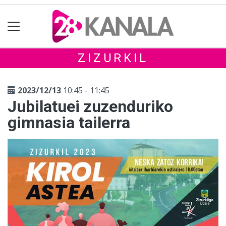
ZIZURKIL
2023/12/13
10:45 - 11:45
Jubilatuei zuzenduriko
gimnasia tailerra