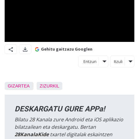
Gehitu gaitzazu Googlen
Entzun
Itzuli
GIZARTEA
ZIZURKIL
DESKARGATU GURE APPa!
Bilatu 28 Kanala zure Android eta iOS aplikazio
bilatzailean eta deskargatu. Bertan
28KanalaKide
txartel digitalak eskaintzen