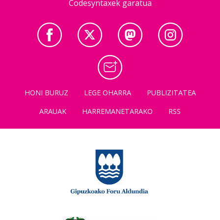
Codesyntaxek garatua
HONI BURUZ
LEGE OHARRA
PUBLIZITATEA
ARAUAK
HARREMANETARAKO
RSS