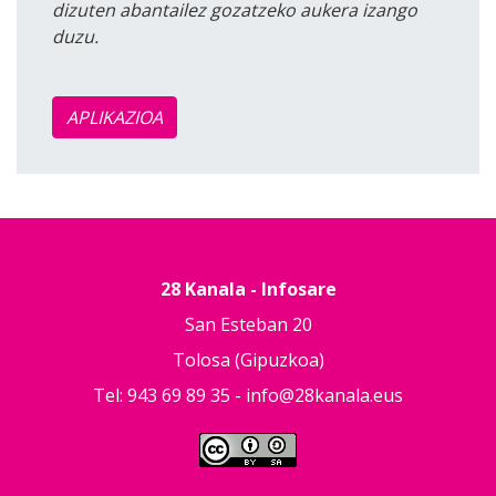
dizuten abantailez gozatzeko aukera izango
duzu.
APLIKAZIOA
28 Kanala - Infosare
San Esteban 20
Tolosa (Gipuzkoa)
Tel: 943 69 89 35 -
info@28kanala.eus