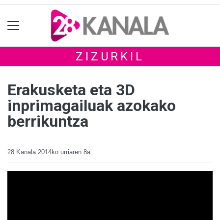
ZIZURKIL
Erakusketa eta 3D
inprimagailuak azokako
berrikuntza
28 Kanala
2014ko urriaren 8a