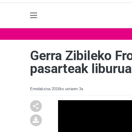
Gerra Zibileko F
pasarteak liburua
Erredakzioa
2016ko urriaren 3a