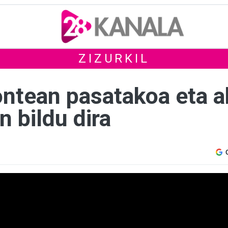
ZIZURKIL
rontean pasatakoa eta 
n bildu dira