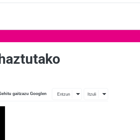
ahaztutako
Gehitu gaitzazu Googlen
Entzun
Itzuli