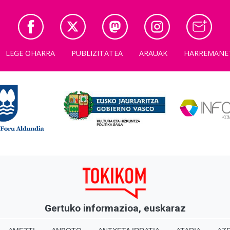
LEGE OHARRA
PUBLIZITATEA
ARAUAK
HARREMANE
Gertuko informazioa, euskaraz