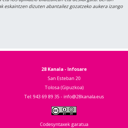
lak eskaintzen dizuten abantailez gozatzeko aukera izango
28 Kanala - Infosare
San Esteban 20
Tolosa (Gipuzkoa)
Tel: 943 69 89 35 -
info@28kanala.eus
Codesyntaxek garatua