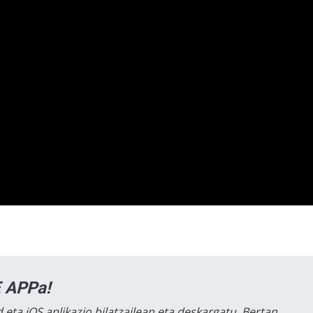
 APPa!
 eta iOS aplikazio bilatzailean eta deskargatu. Bertan