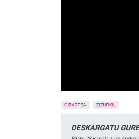
GIZARTEA
ZIZURKIL
DESKARGATU GURE
Bilatu 28 Kanala zure Android