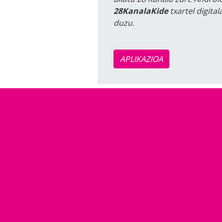
28KanalaKide
txartel digita
duzu.
APLIKAZIOA