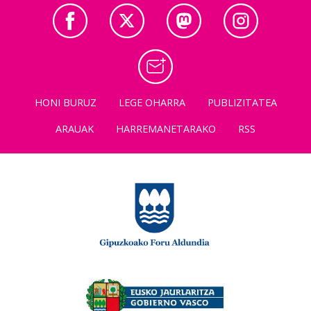
HONI BURUZ
LEGE OHARRA
PUBLIZITATEA
ARAUAK
HARREMANETARAKO
RSS