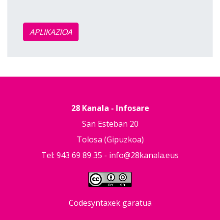
APLIKAZIOA
28 Kanala - Infosare
San Esteban 20
Tolosa (Gipuzkoa)
Tel: 943 69 89 35 -
info@28kanala.eus
Codesyntaxek garatua