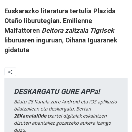
Euskarazko literatura tertulia Plazida
Otaño liburutegian. Emilienne
Malfattoren
Deitora zaitzala Tigrisek
liburuaren inguruan, Oihana Iguaranek
gidatuta
DESKARGATU GURE APPa!
Bilatu 28 Kanala zure Android eta iOS aplikazio
bilatzailean eta deskargatu. Bertan
28KanalaKide
txartel digitalak eskaintzen
dizuten abantailez gozatzeko aukera izango
duzu.