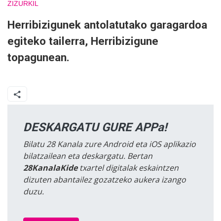
ZIZURKIL
Herribizigunek antolatutako garagardoa
egiteko tailerra, Herribizigune
topagunean.
DESKARGATU GURE APPa!
Bilatu 28 Kanala zure Android eta iOS aplikazio
bilatzailean eta deskargatu. Bertan
28KanalaKide
txartel digitalak eskaintzen
dizuten abantailez gozatzeko aukera izango
duzu.