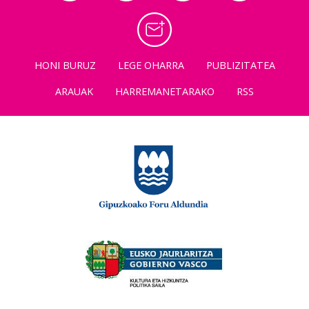
HONI BURUZ
LEGE OHARRA
PUBLIZITATEA
ARAUAK
HARREMANETARAKO
RSS