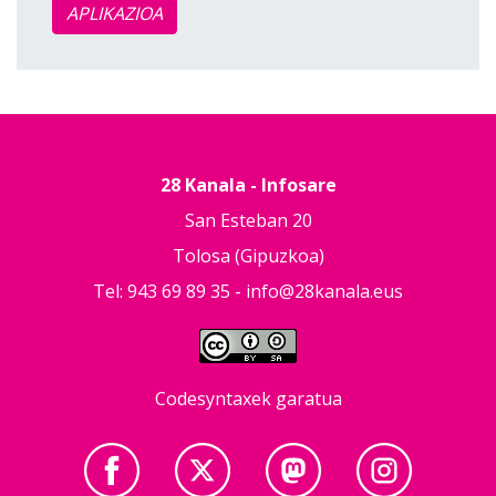
APLIKAZIOA
28 Kanala - Infosare
San Esteban 20
Tolosa (Gipuzkoa)
Tel: 943 69 89 35 -
info@28kanala.eus
Codesyntaxek garatua