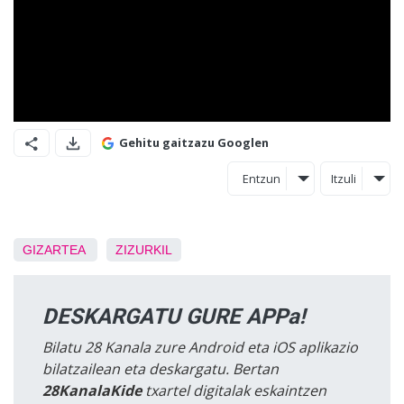
Gehitu gaitzazu Googlen
Entzun
Itzuli
GIZARTEA
ZIZURKIL
DESKARGATU GURE APPa!
Bilatu 28 Kanala zure Android eta iOS aplikazio
bilatzailean eta deskargatu. Bertan
28KanalaKide
txartel digitalak eskaintzen