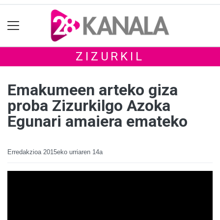
ZIZURKIL
Emakumeen arteko giza
proba Zizurkilgo Azoka
Egunari amaiera emateko
Erredakzioa
2015eko urriaren 14a