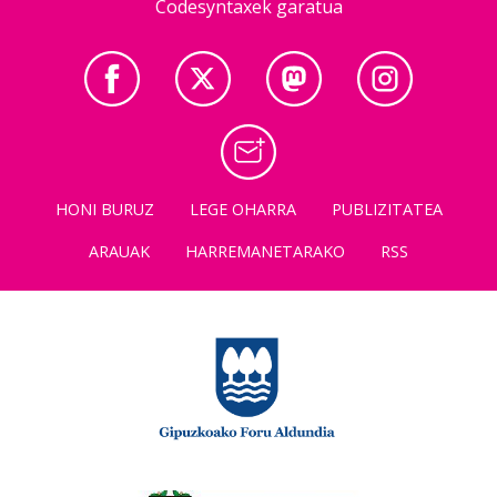
Codesyntaxek garatua
HONI BURUZ
LEGE OHARRA
PUBLIZITATEA
ARAUAK
HARREMANETARAKO
RSS