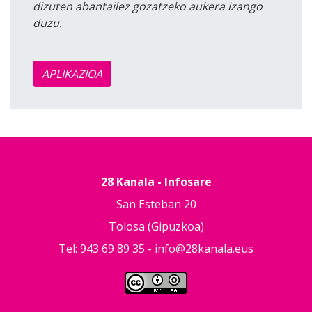
dizuten abantailez gozatzeko aukera izango
duzu.
APLIKAZIOA
28 Kanala - Infosare
San Esteban 20
Tolosa (Gipuzkoa)
Tel: 943 69 89 35 -
info@28kanala.eus