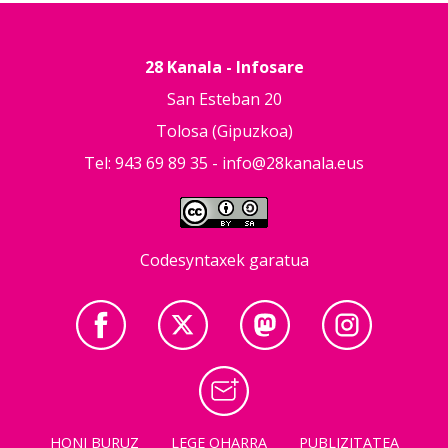
28 Kanala - Infosare
San Esteban 20
Tolosa (Gipuzkoa)
Tel: 943 69 89 35 -
info@28kanala.eus
Codesyntaxek garatua
HONI BURUZ
LEGE OHARRA
PUBLIZITATEA