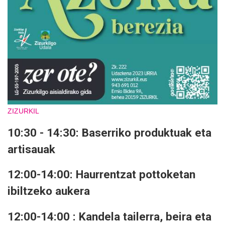
ZIZURKIL
10:30 - 14:30: Baserriko produktuak eta
artisauak
12:00-14:00: Haurrentzat pottoketan
ibiltzeko aukera
12:00-14:00 : Kandela tailerra, beira eta