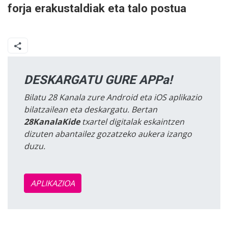
forja erakustaldiak eta talo postua
DESKARGATU GURE APPa!
Bilatu 28 Kanala zure Android eta iOS aplikazio
bilatzailean eta deskargatu. Bertan
28KanalaKide
txartel digitalak eskaintzen
dizuten abantailez gozatzeko aukera izango
duzu.
APLIKAZIOA