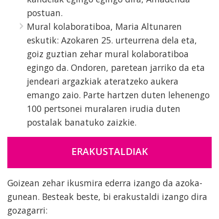
postuan.
Mural kolaboratiboa, Maria Altunaren
eskutik: Azokaren 25. urteurrena dela eta,
goiz guztian zehar mural kolaboratiboa
egingo da. Ondoren, paretean jarriko da eta
jendeari argazkiak ateratzeko aukera
emango zaio. Parte hartzen duten lehenengo
100 pertsonei muralaren irudia duten
postalak banatuko zaizkie.
ERAKUSTALDIAK
Goizean zehar ikusmira ederra izango da azoka-
gunean. Besteak beste, bi erakustaldi izango dira
gozagarri: