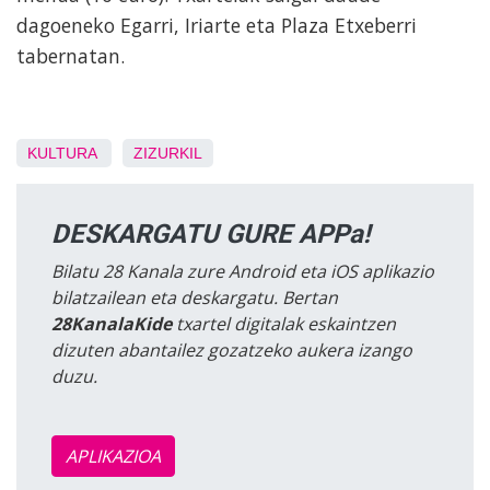
dagoeneko Egarri, Iriarte eta Plaza Etxeberri
tabernatan.
KULTURA
ZIZURKIL
DESKARGATU GURE APPa!
Bilatu 28 Kanala zure Android eta iOS aplikazio
bilatzailean eta deskargatu. Bertan
28KanalaKide
txartel digitalak eskaintzen
dizuten abantailez gozatzeko aukera izango
duzu.
APLIKAZIOA