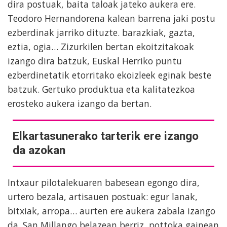
dira postuak, baita taloak jateko aukera ere.
Teodoro Hernandorena kalean barrena jaki postu
ezberdinak jarriko dituzte. barazkiak, gazta,
eztia, ogia… Zizurkilen bertan ekoitzitakoak
izango dira batzuk, Euskal Herriko puntu
ezberdinetatik etorritako ekoizleek eginak beste
batzuk. Gertuko produktua eta kalitatezkoa
erosteko aukera izango da bertan.
Elkartasunerako tarterik ere izango
da azokan
Intxaur pilotalekuaren babesean egongo dira,
urtero bezala, artisauen postuak: egur lanak,
bitxiak, arropa… aurten ere aukera zabala izango
da. San Millango belazean berriz, pottoka gainean