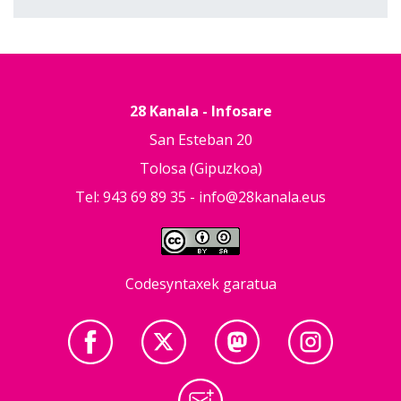
28 Kanala - Infosare
San Esteban 20
Tolosa (Gipuzkoa)
Tel: 943 69 89 35 -
info@28kanala.eus
Codesyntaxek garatua