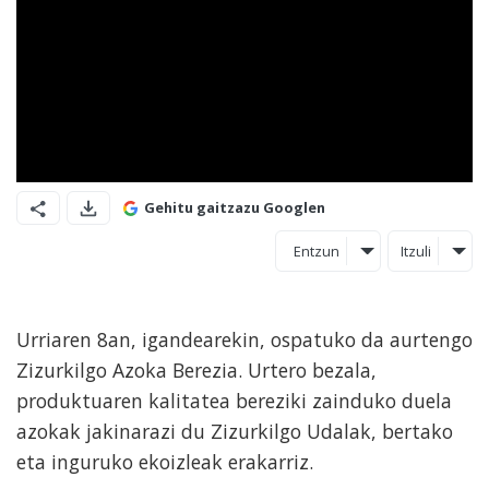
Gehitu gaitzazu Googlen
Entzun
Itzuli
Urriaren 8an, igandearekin, ospatuko da aurtengo
Zizurkilgo Azoka Berezia. Urtero bezala,
produktuaren kalitatea bereziki zainduko duela
azokak jakinarazi du Zizurkilgo Udalak, bertako
eta inguruko ekoizleak erakarriz.