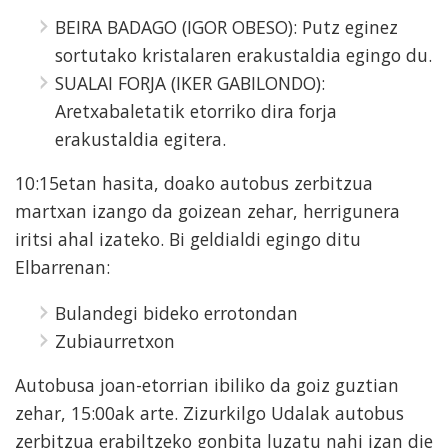
BEIRA BADAGO (IGOR OBESO): Putz eginez
sortutako kristalaren erakustaldia egingo du.
SUALAI FORJA (IKER GABILONDO):
Aretxabaletatik etorriko dira forja
erakustaldia egitera.
10:15etan hasita, doako autobus zerbitzua
martxan izango da goizean zehar, herrigunera
iritsi ahal izateko. Bi geldialdi egingo ditu
Elbarrenan:
Bulandegi bideko errotondan
Zubiaurretxon
Autobusa joan-etorrian ibiliko da goiz guztian
zehar, 15:00ak arte. Zizurkilgo Udalak autobus
zerbitzua erabiltzeko gonbita luzatu nahi izan die