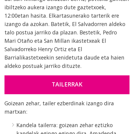
ibiltzeko aukera izango dute gaztetxoek,
12:00etan hasita. Elkartasunerako tarterik ere
izango da azokan. Batetik, El Salvadorren aldeko
talo postua jarriko da plazan. Bestetik, Pedro
Mari Otaño eta San Millan ikastetxeak El
Salvadorreko Henry Ortiz eta El
Barrialikastetxeekin senidetuta daude eta haien
aldeko postuak jarriko dituzte.
TAILERRAK
Goizean zehar, tailer ezberdinak izango dira
martxan:
Kandela tailerra: goizean zehar eztizko
kandelak egingo egingo dira, Amadenda