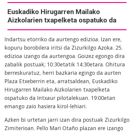
Euskadiko Hirugarren Mailako
Aizkolarien txapelketa ospatuko da
Indartsu etorriko da aurtengo edizioa. Izan ere,
kopuru borobilera iritsi da Zizurkilgo Azoka. 25.
edizioa izango da aurtengoa. Goizez egongo dira
zabalik postuak; 10:30etatik 14:30etara. Ohitura
berreskuratuz, herri bazkaria egingo da aurten
Plaza Etxeberrin eta, arratsaldean, Euskadiko
Hirugarren Mailako Aizkolarien txapelketa
ospatuko da Intxaur pilotalekuan. 19:00etan
emango zaio hasiera kirol-lehiari.
Azken bi urtetan jarri izan dira postuak Zizurkilgo
Zimiterioan. Pello Mari Otaño plazan ere izango