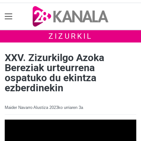
ZIZURKIL
XXV. Zizurkilgo Azoka
Bereziak urteurrena
ospatuko du ekintza
ezberdinekin
Maider Navarro Alustiza
2023ko urriaren 3a