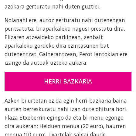
azokara gerturatu nahi duten guztiei.
Nolanahi ere, autoz gerturatu nahi dutenengan
pentsatuta, bi aparkaleku nagusi prestatu dira.
Elizaren atzealdeko parkinean, zenbait
aparkaleku gordeko dira ezintasunen bat
dutenentzat. Gainerantzean, Perot lantokian ere
izango da autoak uzteko aukera.
HERRI-BAZKARIA
Azken bi urtetan ez da egin herri-bazkaria baina
aurten berreskuratu nahi izan dute ohitura hori.
Plaza Etxeberrin egingo da eta bi menu egongo
dira aukeran: Helduen menua (20 euro), haurren
menua (10 euro). Txartelak salgai daude