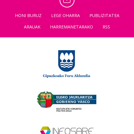
HONI BURUZ
LEGE OHARRA
PUBLIZITATEA
ARAUAK
HARREMANETARAKO
RSS