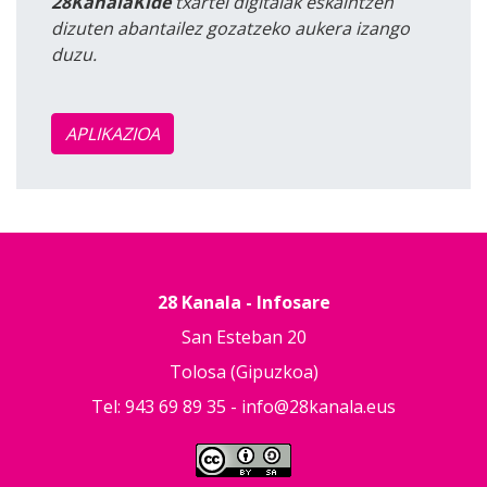
28KanalaKide
txartel digitalak eskaintzen
dizuten abantailez gozatzeko aukera izango
duzu.
APLIKAZIOA
28 Kanala - Infosare
San Esteban 20
Tolosa (Gipuzkoa)
Tel: 943 69 89 35 -
info@28kanala.eus