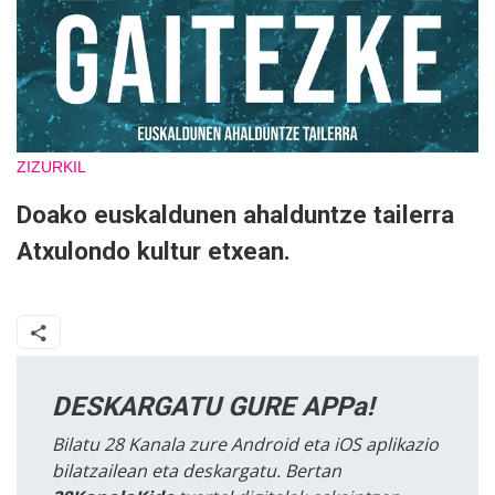
ZIZURKIL
Doako euskaldunen ahalduntze tailerra
Atxulondo kultur etxean.
DESKARGATU GURE APPa!
Bilatu 28 Kanala zure Android eta iOS aplikazio
bilatzailean eta deskargatu. Bertan