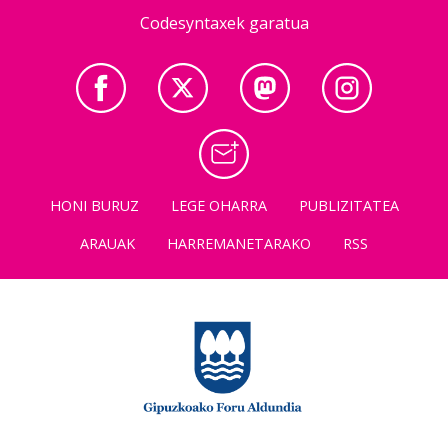
Codesyntaxek garatua
HONI BURUZ
LEGE OHARRA
PUBLIZITATEA
ARAUAK
HARREMANETARAKO
RSS